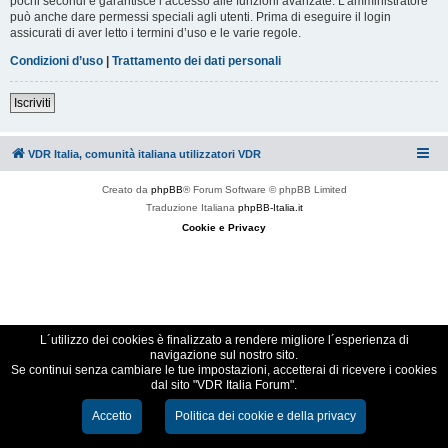
pochi secondi e garantisce l’accesso alle funzioni avanzate. L’amministratore
può anche dare permessi speciali agli utenti. Prima di eseguire il login
assicurati di aver letto i termini d’uso e le varie regole.
Condizioni d’uso
|
Trattamento dei dati personali
Iscriviti
VDR Italia, comunità italiana utilizzatori VDR
Creato da
phpBB
® Forum Software © phpBB Limited
Traduzione Italiana
phpBB-Italia.it
Cookie e Privacy
L´utilizzo dei cookies è finalizzato a rendere migliore l´esperienza di
navigazione sul nostro sito.
Se continui senza cambiare le tue impostazioni, accetterai di ricevere i cookies
dal sito "VDR Italia Forum".
Accetto
Politica dei cookie e della privacy