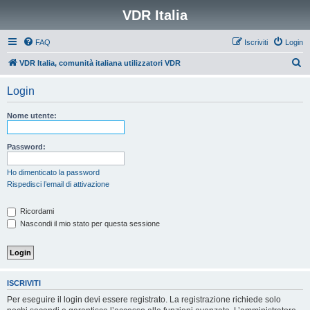
VDR Italia
FAQ
Iscriviti
Login
C
VDR Italia, comunità italiana utilizzatori VDR
e
Login
r
c
Nome utente:
a
Password:
Ho dimenticato la password
Rispedisci l’email di attivazione
Ricordami
Nascondi il mio stato per questa sessione
ISCRIVITI
Per eseguire il login devi essere registrato. La registrazione richiede solo