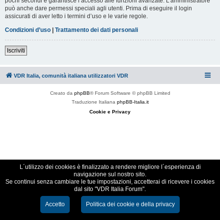
pochi secondi e garantisce l’accesso alle funzioni avanzate. L’amministratore
può anche dare permessi speciali agli utenti. Prima di eseguire il login
assicurati di aver letto i termini d’uso e le varie regole.
Condizioni d’uso
|
Trattamento dei dati personali
Iscriviti
VDR Italia, comunità italiana utilizzatori VDR
Creato da
phpBB
® Forum Software © phpBB Limited
Traduzione Italiana
phpBB-Italia.it
Cookie e Privacy
L´utilizzo dei cookies è finalizzato a rendere migliore l´esperienza di
navigazione sul nostro sito.
Se continui senza cambiare le tue impostazioni, accetterai di ricevere i cookies
dal sito "VDR Italia Forum".
Accetto
Politica dei cookie e della privacy