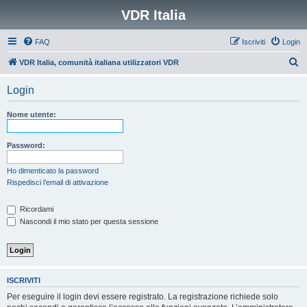
VDR Italia
FAQ
Iscriviti
Login
C
VDR Italia, comunità italiana utilizzatori VDR
e
Login
r
c
Nome utente:
a
Password:
Ho dimenticato la password
Rispedisci l’email di attivazione
Ricordami
Nascondi il mio stato per questa sessione
ISCRIVITI
Per eseguire il login devi essere registrato. La registrazione richiede solo