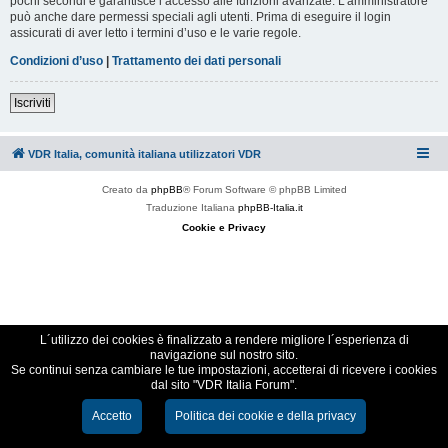
pochi secondi e garantisce l’accesso alle funzioni avanzate. L’amministratore
può anche dare permessi speciali agli utenti. Prima di eseguire il login
assicurati di aver letto i termini d’uso e le varie regole.
Condizioni d’uso
|
Trattamento dei dati personali
Iscriviti
VDR Italia, comunità italiana utilizzatori VDR
Creato da
phpBB
® Forum Software © phpBB Limited
Traduzione Italiana
phpBB-Italia.it
Cookie e Privacy
L´utilizzo dei cookies è finalizzato a rendere migliore l´esperienza di
navigazione sul nostro sito.
Se continui senza cambiare le tue impostazioni, accetterai di ricevere i cookies
dal sito "VDR Italia Forum".
Accetto
Politica dei cookie e della privacy