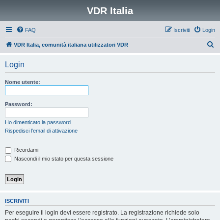
VDR Italia
FAQ
Iscriviti
Login
C
VDR Italia, comunità italiana utilizzatori VDR
e
Login
r
c
Nome utente:
a
Password:
Ho dimenticato la password
Rispedisci l’email di attivazione
Ricordami
Nascondi il mio stato per questa sessione
ISCRIVITI
Per eseguire il login devi essere registrato. La registrazione richiede solo