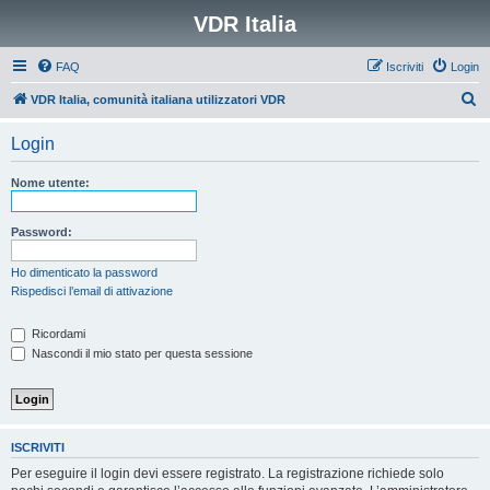
VDR Italia
FAQ
Iscriviti
Login
C
VDR Italia, comunità italiana utilizzatori VDR
e
Login
r
c
Nome utente:
a
Password:
Ho dimenticato la password
Rispedisci l’email di attivazione
Ricordami
Nascondi il mio stato per questa sessione
ISCRIVITI
Per eseguire il login devi essere registrato. La registrazione richiede solo