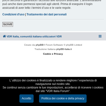
pochi secondi e garantisce l’accesso alle funzioni avanzate. L’amministratore
può anche dare permessi speciali agli utenti. Prima di eseguire il login
assicurati di aver letto i termini d’uso e le varie regole.
Condizioni d’uso
|
Trattamento dei dati personali
Iscriviti
VDR Italia, comunità italiana utilizzatori VDR
Creato da
phpBB
® Forum Software © phpBB Limited
Traduzione Italiana
phpBB-Italia.it
Cookie e Privacy
L´utilizzo dei cookies è finalizzato a rendere migliore l´esperienza di
navigazione sul nostro sito.
Se continui senza cambiare le tue impostazioni, accetterai di ricevere i cookies
dal sito "VDR Italia Forum".
Accetto
Politica dei cookie e della privacy