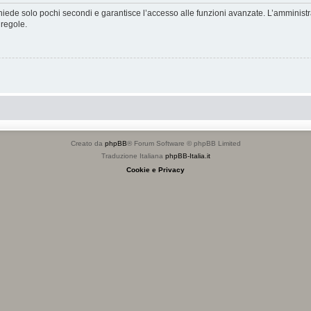
ichiede solo pochi secondi e garantisce l’accesso alle funzioni avanzate. L’amminist
 regole.
Creato da
phpBB
® Forum Software © phpBB Limited
Traduzione Italiana
phpBB-Italia.it
Cookie e Privacy