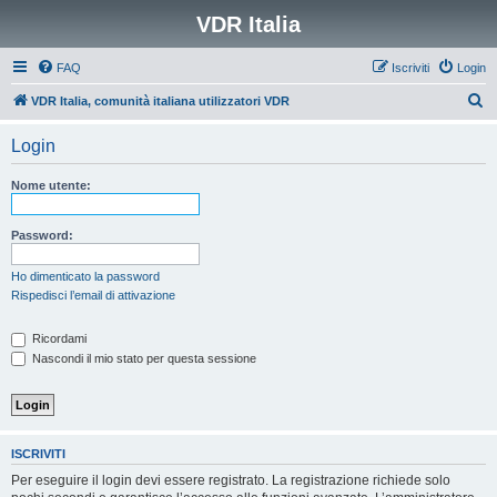
VDR Italia
FAQ
Iscriviti
Login
C
VDR Italia, comunità italiana utilizzatori VDR
e
Login
r
c
Nome utente:
a
Password:
Ho dimenticato la password
Rispedisci l’email di attivazione
Ricordami
Nascondi il mio stato per questa sessione
ISCRIVITI
Per eseguire il login devi essere registrato. La registrazione richiede solo