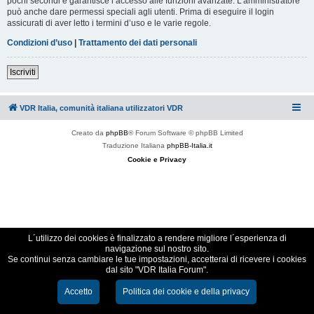
pochi secondi e garantisce l’accesso alle funzioni avanzate. L’amministratore
può anche dare permessi speciali agli utenti. Prima di eseguire il login
assicurati di aver letto i termini d’uso e le varie regole.
Condizioni d’uso
|
Trattamento dei dati personali
Iscriviti
VDR Italia, comunità italiana utilizzatori VDR
Creato da
phpBB
® Forum Software © phpBB Limited
Traduzione Italiana
phpBB-Italia.it
Cookie e Privacy
L´utilizzo dei cookies è finalizzato a rendere migliore l´esperienza di
navigazione sul nostro sito.
Se continui senza cambiare le tue impostazioni, accetterai di ricevere i cookies
dal sito "VDR Italia Forum".
Accetto
Politica dei cookie e della privacy