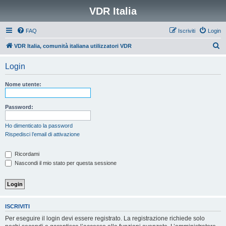
VDR Italia
FAQ
Iscriviti
Login
C
VDR Italia, comunità italiana utilizzatori VDR
e
Login
r
c
Nome utente:
a
Password:
Ho dimenticato la password
Rispedisci l’email di attivazione
Ricordami
Nascondi il mio stato per questa sessione
ISCRIVITI
Per eseguire il login devi essere registrato. La registrazione richiede solo