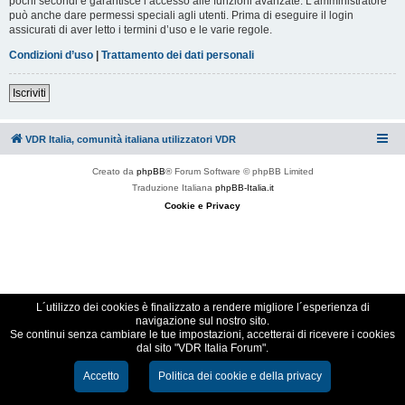
pochi secondi e garantisce l’accesso alle funzioni avanzate. L’amministratore
può anche dare permessi speciali agli utenti. Prima di eseguire il login
assicurati di aver letto i termini d’uso e le varie regole.
Condizioni d’uso
|
Trattamento dei dati personali
Iscriviti
VDR Italia, comunità italiana utilizzatori VDR
Creato da
phpBB
® Forum Software © phpBB Limited
Traduzione Italiana
phpBB-Italia.it
Cookie e Privacy
L´utilizzo dei cookies è finalizzato a rendere migliore l´esperienza di
navigazione sul nostro sito.
Se continui senza cambiare le tue impostazioni, accetterai di ricevere i cookies
dal sito "VDR Italia Forum".
Accetto
Politica dei cookie e della privacy