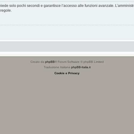
ichiede solo pochi secondi e garantisce l’accesso alle funzioni avanzate. L’amminist
 regole.
Creato da
phpBB
® Forum Software © phpBB Limited
Traduzione Italiana
phpBB-Italia.it
Cookie e Privacy