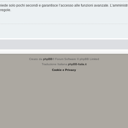
ichiede solo pochi secondi e garantisce l’accesso alle funzioni avanzate. L’amminist
 regole.
Creato da
phpBB
® Forum Software © phpBB Limited
Traduzione Italiana
phpBB-Italia.it
Cookie e Privacy