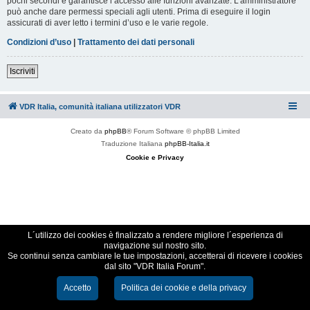
pochi secondi e garantisce l’accesso alle funzioni avanzate. L’amministratore
può anche dare permessi speciali agli utenti. Prima di eseguire il login
assicurati di aver letto i termini d’uso e le varie regole.
Condizioni d’uso
|
Trattamento dei dati personali
Iscriviti
VDR Italia, comunità italiana utilizzatori VDR
Creato da
phpBB
® Forum Software © phpBB Limited
Traduzione Italiana
phpBB-Italia.it
Cookie e Privacy
L´utilizzo dei cookies è finalizzato a rendere migliore l´esperienza di
navigazione sul nostro sito.
Se continui senza cambiare le tue impostazioni, accetterai di ricevere i cookies
dal sito "VDR Italia Forum".
Accetto
Politica dei cookie e della privacy