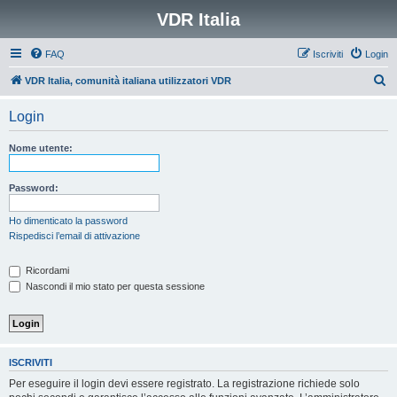
VDR Italia
FAQ
Iscriviti
Login
C
VDR Italia, comunità italiana utilizzatori VDR
e
Login
r
c
Nome utente:
a
Password:
Ho dimenticato la password
Rispedisci l’email di attivazione
Ricordami
Nascondi il mio stato per questa sessione
ISCRIVITI
Per eseguire il login devi essere registrato. La registrazione richiede solo