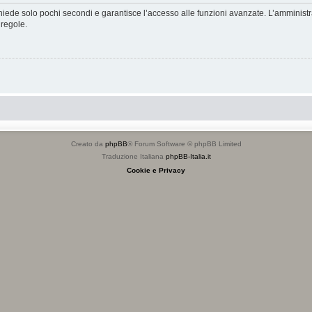
ichiede solo pochi secondi e garantisce l’accesso alle funzioni avanzate. L’amminist
 regole.
Creato da
phpBB
® Forum Software © phpBB Limited
Traduzione Italiana
phpBB-Italia.it
Cookie e Privacy