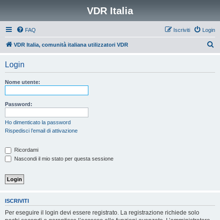
VDR Italia
FAQ
Iscriviti
Login
C
VDR Italia, comunità italiana utilizzatori VDR
e
Login
r
c
Nome utente:
a
Password:
Ho dimenticato la password
Rispedisci l’email di attivazione
Ricordami
Nascondi il mio stato per questa sessione
ISCRIVITI
Per eseguire il login devi essere registrato. La registrazione richiede solo