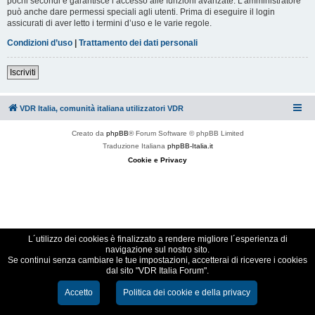
pochi secondi e garantisce l’accesso alle funzioni avanzate. L’amministratore
può anche dare permessi speciali agli utenti. Prima di eseguire il login
assicurati di aver letto i termini d’uso e le varie regole.
Condizioni d’uso
|
Trattamento dei dati personali
Iscriviti
VDR Italia, comunità italiana utilizzatori VDR
Creato da
phpBB
® Forum Software © phpBB Limited
Traduzione Italiana
phpBB-Italia.it
Cookie e Privacy
L´utilizzo dei cookies è finalizzato a rendere migliore l´esperienza di
navigazione sul nostro sito.
Se continui senza cambiare le tue impostazioni, accetterai di ricevere i cookies
dal sito "VDR Italia Forum".
Accetto
Politica dei cookie e della privacy