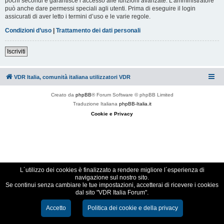
pochi secondi e garantisce l’accesso alle funzioni avanzate. L’amministratore
può anche dare permessi speciali agli utenti. Prima di eseguire il login
assicurati di aver letto i termini d’uso e le varie regole.
Condizioni d’uso
|
Trattamento dei dati personali
Iscriviti
VDR Italia, comunità italiana utilizzatori VDR
Creato da
phpBB
® Forum Software © phpBB Limited
Traduzione Italiana
phpBB-Italia.it
Cookie e Privacy
L´utilizzo dei cookies è finalizzato a rendere migliore l´esperienza di
navigazione sul nostro sito.
Se continui senza cambiare le tue impostazioni, accetterai di ricevere i cookies
dal sito "VDR Italia Forum".
Accetto
Politica dei cookie e della privacy