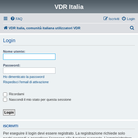
VDR Italia
FAQ
Iscriviti
Login
C
VDR Italia, comunità italiana utilizzatori VDR
e
Login
r
c
Nome utente:
a
Password:
Ho dimenticato la password
Rispedisci l’email di attivazione
Ricordami
Nascondi il mio stato per questa sessione
ISCRIVITI
Per eseguire il login devi essere registrato. La registrazione richiede solo