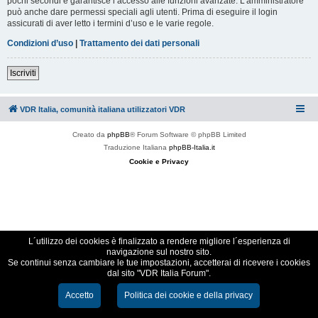
pochi secondi e garantisce l’accesso alle funzioni avanzate. L’amministratore
può anche dare permessi speciali agli utenti. Prima di eseguire il login
assicurati di aver letto i termini d’uso e le varie regole.
Condizioni d’uso
|
Trattamento dei dati personali
Iscriviti
VDR Italia, comunità italiana utilizzatori VDR
Creato da
phpBB
® Forum Software © phpBB Limited
Traduzione Italiana
phpBB-Italia.it
Cookie e Privacy
L´utilizzo dei cookies è finalizzato a rendere migliore l´esperienza di
navigazione sul nostro sito.
Se continui senza cambiare le tue impostazioni, accetterai di ricevere i cookies
dal sito "VDR Italia Forum".
Accetto
Politica dei cookie e della privacy