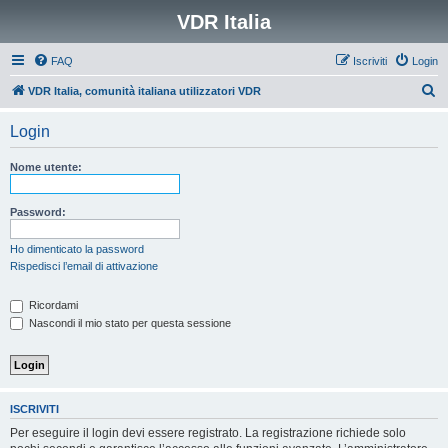
VDR Italia
FAQ
Iscriviti
Login
C
VDR Italia, comunità italiana utilizzatori VDR
e
Login
r
c
Nome utente:
a
Password:
Ho dimenticato la password
Rispedisci l’email di attivazione
Ricordami
Nascondi il mio stato per questa sessione
ISCRIVITI
Per eseguire il login devi essere registrato. La registrazione richiede solo