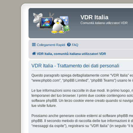
VDR Italia
Comunità italiana utilizzatori VDR
Collegamenti Rapidi
FAQ
VDR Italia, comunità italiana utilizzatori VDR
VDR Italia - Trattamento dei dati personali
Questo paragrafo spiega dettagliatamente come “VDR Italia” ed even
“www.phpbb.com”, “phpBB Limited”, “phpBB Teams”) usano le infor
Le tue informazioni sono raccolte in due modi. In primo luogo, m
temporanei del tuo browser. I primi due cookie contengono solo 
software phpBB. Un terzo cookie viene creato quando si naviga t
tue visite future.
Possiamo anche generare cookie esterni al software phpBB mentr
phpBB. Il secondo metodo di raccolta delle tue informazioni è d
“messaggi da ospite”), registrarsi su “VDR Italia” (in seguito “il