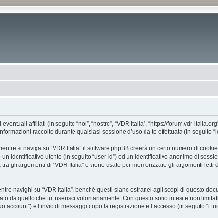
tuali affiliati (in seguito “noi”, “nostro”, “VDR Italia”, “https://forum.vdr-italia.org
mazioni raccolte durante qualsiasi sessione d’uso da te effettuata (in seguito “le
entre si naviga su “VDR Italia” il software phpBB creerà un certo numero di cookie, c
un identificativo utente (in seguito “user-id”) ed un identificativo anonimo di sess
ra gli argomenti di “VDR Italia” e viene usato per memorizzare gli argomenti letti d
e navighi su “VDR Italia”, benché questi siano estranei agli scopi di questo docume
ato da quello che tu inserisci volontariamente. Con questo sono intesi e non limitat
 tuo account”) e l’invio di messaggi dopo la registrazione e l’accesso (in seguito “i t