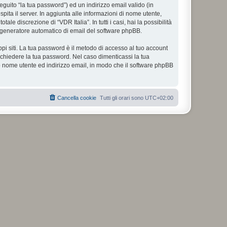
eguito “la tua password”) ed un indirizzo email valido (in
spita il server. In aggiunta alle informazioni di nome utente,
le discrezione di “VDR Italia”. In tutti i casi, hai la possibilità
ul generatore automatico di email del software phpBB.
ppi siti. La tua password è il metodo di accesso al tuo account
richiedere la tua password. Nel caso dimenticassi la tua
uo nome utente ed indirizzo email, in modo che il software phpBB
Cancella cookie
Tutti gli orari sono
UTC+02:00