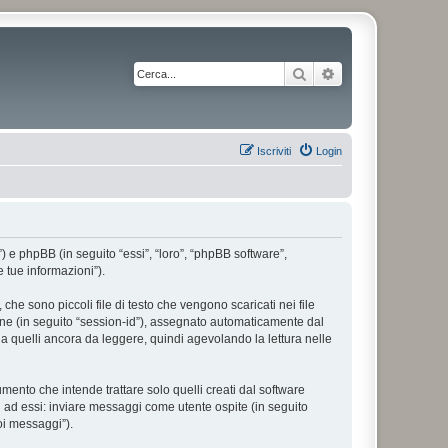
Cerca
Ricerca avanzata
Iscriviti
Login
”) e phpBB (in seguito “essi”, “loro”, “phpBB software”,
 tue informazioni”).
he sono piccoli file di testo che vengono scaricati nei file
ione (in seguito “session-id”), assegnato automaticamente dal
a quelli ancora da leggere, quindi agevolando la lettura nelle
nto che intende trattare solo quelli creati dal software
i ad essi: inviare messaggi come utente ospite (in seguito
uoi messaggi”).