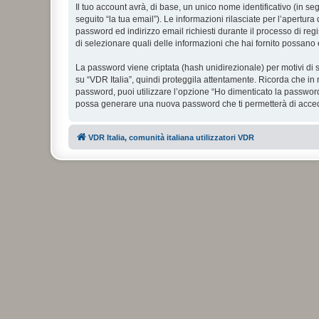
Il tuo account avrà, di base, un unico nome identificativo (in s
seguito “la tua email”). Le informazioni rilasciate per l’apertura
password ed indirizzo email richiesti durante il processo di regist
di selezionare quali delle informazioni che hai fornito possano 
La password viene criptata (hash unidirezionale) per motivi di s
su “VDR Italia”, quindi proteggila attentamente. Ricorda che in 
password, puoi utilizzare l’opzione “Ho dimenticato la password
possa generare una nuova password che ti permetterà di acce
VDR Italia, comunità italiana utilizzatori VDR