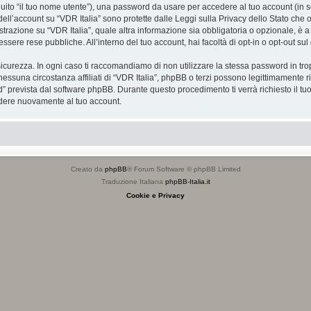
eguito “il tuo nome utente”), una password da usare per accedere al tuo account (in s
 dell’account su “VDR Italia” sono protette dalle Leggi sulla Privacy dello Stato che o
razione su “VDR Italia”, quale altra informazione sia obbligatoria o opzionale, è a tota
essere rese pubbliche. All’interno del tuo account, hai facoltà di opt-in o opt-out s
icurezza. In ogni caso ti raccomandiamo di non utilizzare la stessa password in tro
nessuna circostanza affiliati di “VDR Italia”, phpBB o terzi possono legittimamente 
” prevista dal software phpBB. Durante questo procedimento ti verrà richiesto il t
dere nuovamente al tuo account.
Creato da
phpBB
® Forum Software © phpBB Limited
Traduzione Italiana
phpBB-Italia.it
Cookie e Privacy