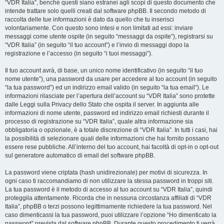
“VDR Italia”, benché questi siano estranei agli scopi di questo documento che
intende trattare solo quelli creati dal software phpBB. Il secondo metodo di
raccolta delle tue informazioni è dato da quello che tu inserisci
volontariamente. Con questo sono intesi e non limitati ad essi: inviare
messaggi come utente ospite (in seguito “messaggi da ospite”), registrarsi su
“VDR Italia” (in seguito “il tuo account”) e l’invio di messaggi dopo la
registrazione e l’accesso (in seguito “i tuoi messaggi”).
Il tuo account avrà, di base, un unico nome identificativo (in seguito “il tuo
nome utente”), una password da usare per accedere al tuo account (in seguito
“la tua password”) ed un indirizzo email valido (in seguito “la tua email”). Le
informazioni rilasciate per l’apertura dell’account su “VDR Italia” sono protette
dalle Leggi sulla Privacy dello Stato che ospita il server. In aggiunta alle
informazioni di nome utente, password ed indirizzo email richiesti durante il
processo di registrazione su “VDR Italia”, quale altra informazione sia
obbligatoria o opzionale, è a totale discrezione di “VDR Italia”. In tutti i casi, hai
la possibilità di selezionare quali delle informazioni che hai fornito possano
essere rese pubbliche. All’interno del tuo account, hai facoltà di opt-in o opt-out
sul generatore automatico di email del software phpBB.
La password viene criptata (hash unidirezionale) per motivi di sicurezza. In
ogni caso ti raccomandiamo di non utilizzare la stessa password in troppi siti.
La tua password è il metodo di accesso al tuo account su “VDR Italia”, quindi
proteggila attentamente. Ricorda che in nessuna circostanza affiliati di “VDR
Italia”, phpBB o terzi possono legittimamente richiedere la tua password. Nel
caso dimenticassi la tua password, puoi utilizzare l’opzione “Ho dimenticato la
password” prevista dal software phpBB. Durante questo procedimento ti verrà