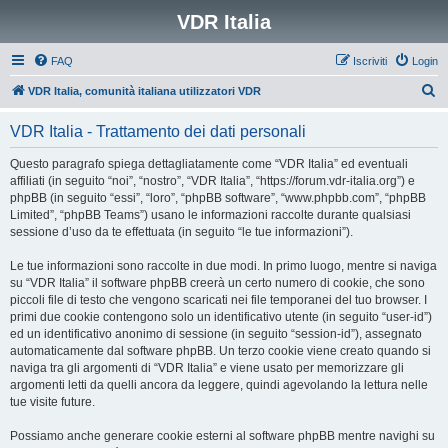
VDR Italia
FAQ
Iscriviti
Login
C
VDR Italia, comunità italiana utilizzatori VDR
e
VDR Italia - Trattamento dei dati personali
r
c
Questo paragrafo spiega dettagliatamente come “VDR Italia” ed eventuali
affiliati (in seguito “noi”, “nostro”, “VDR Italia”, “https://forum.vdr-italia.org”) e
a
phpBB (in seguito “essi”, “loro”, “phpBB software”, “www.phpbb.com”, “phpBB
Limited”, “phpBB Teams”) usano le informazioni raccolte durante qualsiasi
sessione d’uso da te effettuata (in seguito “le tue informazioni”).
Le tue informazioni sono raccolte in due modi. In primo luogo, mentre si naviga
su “VDR Italia” il software phpBB creerà un certo numero di cookie, che sono
piccoli file di testo che vengono scaricati nei file temporanei del tuo browser. I
primi due cookie contengono solo un identificativo utente (in seguito “user-id”)
ed un identificativo anonimo di sessione (in seguito “session-id”), assegnato
automaticamente dal software phpBB. Un terzo cookie viene creato quando si
naviga tra gli argomenti di “VDR Italia” e viene usato per memorizzare gli
argomenti letti da quelli ancora da leggere, quindi agevolando la lettura nelle
tue visite future.
Possiamo anche generare cookie esterni al software phpBB mentre navighi su