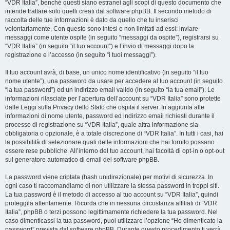
“VDR Italia”, benché questi siano estranei agli scopi di questo documento che
intende trattare solo quelli creati dal software phpBB. Il secondo metodo di
raccolta delle tue informazioni è dato da quello che tu inserisci
volontariamente. Con questo sono intesi e non limitati ad essi: inviare
messaggi come utente ospite (in seguito “messaggi da ospite”), registrarsi su
“VDR Italia” (in seguito “il tuo account”) e l’invio di messaggi dopo la
registrazione e l’accesso (in seguito “i tuoi messaggi”).
Il tuo account avrà, di base, un unico nome identificativo (in seguito “il tuo
nome utente”), una password da usare per accedere al tuo account (in seguito
“la tua password”) ed un indirizzo email valido (in seguito “la tua email”). Le
informazioni rilasciate per l’apertura dell’account su “VDR Italia” sono protette
dalle Leggi sulla Privacy dello Stato che ospita il server. In aggiunta alle
informazioni di nome utente, password ed indirizzo email richiesti durante il
processo di registrazione su “VDR Italia”, quale altra informazione sia
obbligatoria o opzionale, è a totale discrezione di “VDR Italia”. In tutti i casi, hai
la possibilità di selezionare quali delle informazioni che hai fornito possano
essere rese pubbliche. All’interno del tuo account, hai facoltà di opt-in o opt-out
sul generatore automatico di email del software phpBB.
La password viene criptata (hash unidirezionale) per motivi di sicurezza. In
ogni caso ti raccomandiamo di non utilizzare la stessa password in troppi siti.
La tua password è il metodo di accesso al tuo account su “VDR Italia”, quindi
proteggila attentamente. Ricorda che in nessuna circostanza affiliati di “VDR
Italia”, phpBB o terzi possono legittimamente richiedere la tua password. Nel
caso dimenticassi la tua password, puoi utilizzare l’opzione “Ho dimenticato la
password” prevista dal software phpBB. Durante questo procedimento ti verrà