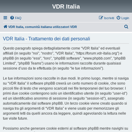
VDR Italia
FAQ
Iscriviti
Login
C
VDR Italia, comunità italiana utilizzatori VDR
e
VDR Italia - Trattamento dei dati personali
r
c
Questo paragrafo spiega dettagliatamente come “VDR Italia” ed eventuali
affiliati (in seguito “noi”, “nostro”, “VDR Italia”, “https://forum.vdr-italia.org”) e
a
phpBB (in seguito “essi”, “loro”, “phpBB software”, “www.phpbb.com”, “phpBB
Limited”, “phpBB Teams”) usano le informazioni raccolte durante qualsiasi
sessione d’uso da te effettuata (in seguito “le tue informazioni”).
Le tue informazioni sono raccolte in due modi. In primo luogo, mentre si naviga
su “VDR Italia” il software phpBB creerà un certo numero di cookie, che sono
piccoli file di testo che vengono scaricati nei file temporanei del tuo browser. I
primi due cookie contengono solo un identificativo utente (in seguito “user-id”)
ed un identificativo anonimo di sessione (in seguito “session-id”), assegnato
automaticamente dal software phpBB. Un terzo cookie viene creato quando si
naviga tra gli argomenti di “VDR Italia” e viene usato per memorizzare gli
argomenti letti da quelli ancora da leggere, quindi agevolando la lettura nelle
tue visite future.
Possiamo anche generare cookie esterni al software phpBB mentre navighi su