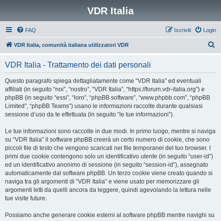
VDR Italia
FAQ
Iscriviti
Login
C
VDR Italia, comunità italiana utilizzatori VDR
e
VDR Italia - Trattamento dei dati personali
r
c
Questo paragrafo spiega dettagliatamente come “VDR Italia” ed eventuali
affiliati (in seguito “noi”, “nostro”, “VDR Italia”, “https://forum.vdr-italia.org”) e
a
phpBB (in seguito “essi”, “loro”, “phpBB software”, “www.phpbb.com”, “phpBB
Limited”, “phpBB Teams”) usano le informazioni raccolte durante qualsiasi
sessione d’uso da te effettuata (in seguito “le tue informazioni”).
Le tue informazioni sono raccolte in due modi. In primo luogo, mentre si naviga
su “VDR Italia” il software phpBB creerà un certo numero di cookie, che sono
piccoli file di testo che vengono scaricati nei file temporanei del tuo browser. I
primi due cookie contengono solo un identificativo utente (in seguito “user-id”)
ed un identificativo anonimo di sessione (in seguito “session-id”), assegnato
automaticamente dal software phpBB. Un terzo cookie viene creato quando si
naviga tra gli argomenti di “VDR Italia” e viene usato per memorizzare gli
argomenti letti da quelli ancora da leggere, quindi agevolando la lettura nelle
tue visite future.
Possiamo anche generare cookie esterni al software phpBB mentre navighi su