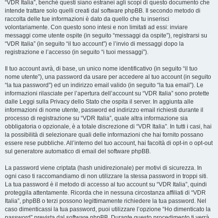
“VDR Italia”, benché questi siano estranei agli scopi di questo documento che
intende trattare solo quelli creati dal software phpBB. Il secondo metodo di
raccolta delle tue informazioni è dato da quello che tu inserisci
volontariamente. Con questo sono intesi e non limitati ad essi: inviare
messaggi come utente ospite (in seguito “messaggi da ospite”), registrarsi su
“VDR Italia” (in seguito “il tuo account”) e l’invio di messaggi dopo la
registrazione e l’accesso (in seguito “i tuoi messaggi”).
Il tuo account avrà, di base, un unico nome identificativo (in seguito “il tuo
nome utente”), una password da usare per accedere al tuo account (in seguito
“la tua password”) ed un indirizzo email valido (in seguito “la tua email”). Le
informazioni rilasciate per l’apertura dell’account su “VDR Italia” sono protette
dalle Leggi sulla Privacy dello Stato che ospita il server. In aggiunta alle
informazioni di nome utente, password ed indirizzo email richiesti durante il
processo di registrazione su “VDR Italia”, quale altra informazione sia
obbligatoria o opzionale, è a totale discrezione di “VDR Italia”. In tutti i casi, hai
la possibilità di selezionare quali delle informazioni che hai fornito possano
essere rese pubbliche. All’interno del tuo account, hai facoltà di opt-in o opt-out
sul generatore automatico di email del software phpBB.
La password viene criptata (hash unidirezionale) per motivi di sicurezza. In
ogni caso ti raccomandiamo di non utilizzare la stessa password in troppi siti.
La tua password è il metodo di accesso al tuo account su “VDR Italia”, quindi
proteggila attentamente. Ricorda che in nessuna circostanza affiliati di “VDR
Italia”, phpBB o terzi possono legittimamente richiedere la tua password. Nel
caso dimenticassi la tua password, puoi utilizzare l’opzione “Ho dimenticato la
password” prevista dal software phpBB. Durante questo procedimento ti verrà