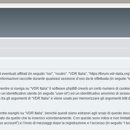
tuali affiliati (in seguito “noi”, “nostro”, “VDR Italia”, “https://forum.vdr-italia.org
mazioni raccolte durante qualsiasi sessione d’uso da te effettuata (in seguito “le
entre si naviga su “VDR Italia” il software phpBB creerà un certo numero di cookie, c
un identificativo utente (in seguito “user-id”) ed un identificativo anonimo di sess
ra gli argomenti di “VDR Italia” e viene usato per memorizzare gli argomenti letti d
e navighi su “VDR Italia”, benché questi siano estranei agli scopi di questo docume
ato da quello che tu inserisci volontariamente. Con questo sono intesi e non limitat
 tuo account”) e l’invio di messaggi dopo la registrazione e l’accesso (in seguito “i t