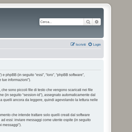
Cerca
Ricerca avanzata
Iscriviti
Login
”) e phpBB (in seguito “essi”, “loro”, “phpBB software”,
 tue informazioni”).
he sono piccoli file di testo che vengono scaricati nei file
ione (in seguito “session-id”), assegnato automaticamente dal
a quelli ancora da leggere, quindi agevolando la lettura nelle
nto che intende trattare solo quelli creati dal software
i ad essi: inviare messaggi come utente ospite (in seguito
uoi messaggi”).