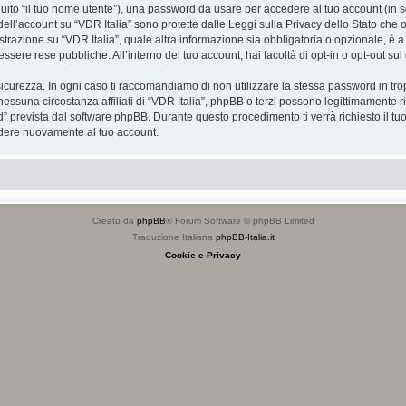
eguito “il tuo nome utente”), una password da usare per accedere al tuo account (in s
 dell’account su “VDR Italia” sono protette dalle Leggi sulla Privacy dello Stato che o
razione su “VDR Italia”, quale altra informazione sia obbligatoria o opzionale, è a tota
essere rese pubbliche. All’interno del tuo account, hai facoltà di opt-in o opt-out s
icurezza. In ogni caso ti raccomandiamo di non utilizzare la stessa password in tro
nessuna circostanza affiliati di “VDR Italia”, phpBB o terzi possono legittimamente 
” prevista dal software phpBB. Durante questo procedimento ti verrà richiesto il t
dere nuovamente al tuo account.
Creato da
phpBB
® Forum Software © phpBB Limited
Traduzione Italiana
phpBB-Italia.it
Cookie e Privacy