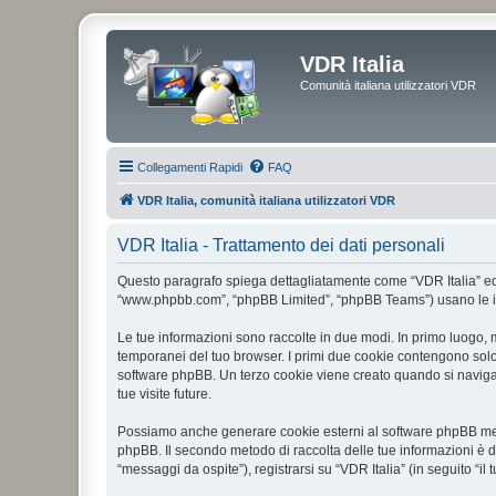
VDR Italia
Comunità italiana utilizzatori VDR
Collegamenti Rapidi
FAQ
VDR Italia, comunità italiana utilizzatori VDR
VDR Italia - Trattamento dei dati personali
Questo paragrafo spiega dettagliatamente come “VDR Italia” ed even
“www.phpbb.com”, “phpBB Limited”, “phpBB Teams”) usano le infor
Le tue informazioni sono raccolte in due modi. In primo luogo, m
temporanei del tuo browser. I primi due cookie contengono solo 
software phpBB. Un terzo cookie viene creato quando si naviga t
tue visite future.
Possiamo anche generare cookie esterni al software phpBB mentr
phpBB. Il secondo metodo di raccolta delle tue informazioni è d
“messaggi da ospite”), registrarsi su “VDR Italia” (in seguito “il