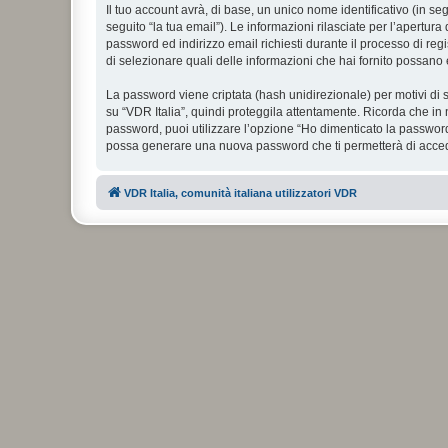
Il tuo account avrà, di base, un unico nome identificativo (in s
seguito “la tua email”). Le informazioni rilasciate per l’apertura
password ed indirizzo email richiesti durante il processo di regist
di selezionare quali delle informazioni che hai fornito possano 
La password viene criptata (hash unidirezionale) per motivi di s
su “VDR Italia”, quindi proteggila attentamente. Ricorda che in 
password, puoi utilizzare l’opzione “Ho dimenticato la password
possa generare una nuova password che ti permetterà di acce
VDR Italia, comunità italiana utilizzatori VDR