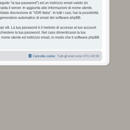
eguito “la tua password”) ed un indirizzo email valido (in
spita il server. In aggiunta alle informazioni di nome utente,
le discrezione di “VDR Italia”. In tutti i casi, hai la possibilità
ul generatore automatico di email del software phpBB.
ppi siti. La tua password è il metodo di accesso al tuo account
richiedere la tua password. Nel caso dimenticassi la tua
uo nome utente ed indirizzo email, in modo che il software phpBB
Cancella cookie
Tutti gli orari sono
UTC+02:00