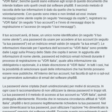
“VDR Italia”, benché questi siano estranei agli scopi di questo documento che
intende trattare solo quelli creati dal software phpBB. Il secondo metodo di
raccolta delle tue informazioni è dato da quello che tu inserisci
volontariamente. Con questo sono intesi e non limitati ad essi: inviare
messaggi come utente ospite (in seguito “messaggi da ospite”), registrarsi su
“VDR Italia” (in seguito “il tuo account”) e l’invio di messaggi dopo la
registrazione e l’accesso (in seguito “i tuoi messaggi”).
Il tuo account avrà, di base, un unico nome identificativo (in seguito “il tuo
nome utente”), una password da usare per accedere al tuo account (in seguito
“la tua password”) ed un indirizzo email valido (in seguito “la tua email”). Le
informazioni rilasciate per l’apertura dell’account su “VDR Italia” sono protette
dalle Leggi sulla Privacy dello Stato che ospita il server. In aggiunta alle
informazioni di nome utente, password ed indirizzo email richiesti durante il
processo di registrazione su “VDR Italia”, quale altra informazione sia
obbligatoria o opzionale, è a totale discrezione di “VDR Italia”. In tutti i casi, hai
la possibilità di selezionare quali delle informazioni che hai fornito possano
essere rese pubbliche. All’interno del tuo account, hai facoltà di opt-in o opt-out
sul generatore automatico di email del software phpBB.
La password viene criptata (hash unidirezionale) per motivi di sicurezza. In
ogni caso ti raccomandiamo di non utilizzare la stessa password in troppi siti.
La tua password è il metodo di accesso al tuo account su “VDR Italia”, quindi
proteggila attentamente. Ricorda che in nessuna circostanza affiliati di “VDR
Italia”, phpBB o terzi possono legittimamente richiedere la tua password. Nel
caso dimenticassi la tua password, puoi utilizzare l’opzione “Ho dimenticato la
password” prevista dal software phpBB. Durante questo procedimento ti verrà