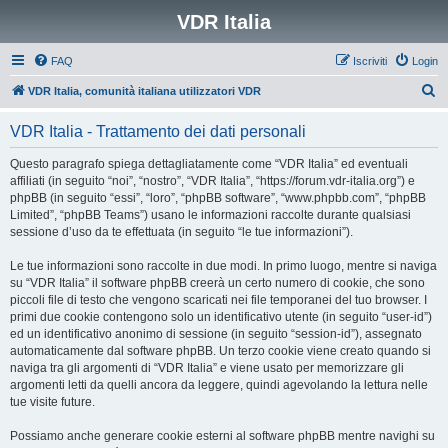
VDR Italia
FAQ
Iscriviti
Login
C
VDR Italia, comunità italiana utilizzatori VDR
e
VDR Italia - Trattamento dei dati personali
r
c
Questo paragrafo spiega dettagliatamente come “VDR Italia” ed eventuali
affiliati (in seguito “noi”, “nostro”, “VDR Italia”, “https://forum.vdr-italia.org”) e
a
phpBB (in seguito “essi”, “loro”, “phpBB software”, “www.phpbb.com”, “phpBB
Limited”, “phpBB Teams”) usano le informazioni raccolte durante qualsiasi
sessione d’uso da te effettuata (in seguito “le tue informazioni”).
Le tue informazioni sono raccolte in due modi. In primo luogo, mentre si naviga
su “VDR Italia” il software phpBB creerà un certo numero di cookie, che sono
piccoli file di testo che vengono scaricati nei file temporanei del tuo browser. I
primi due cookie contengono solo un identificativo utente (in seguito “user-id”)
ed un identificativo anonimo di sessione (in seguito “session-id”), assegnato
automaticamente dal software phpBB. Un terzo cookie viene creato quando si
naviga tra gli argomenti di “VDR Italia” e viene usato per memorizzare gli
argomenti letti da quelli ancora da leggere, quindi agevolando la lettura nelle
tue visite future.
Possiamo anche generare cookie esterni al software phpBB mentre navighi su