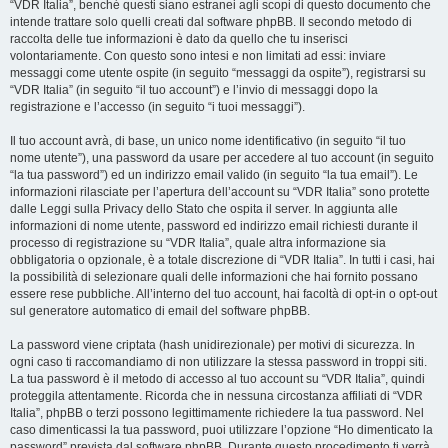
“VDR Italia”, benché questi siano estranei agli scopi di questo documento che
intende trattare solo quelli creati dal software phpBB. Il secondo metodo di
raccolta delle tue informazioni è dato da quello che tu inserisci
volontariamente. Con questo sono intesi e non limitati ad essi: inviare
messaggi come utente ospite (in seguito “messaggi da ospite”), registrarsi su
“VDR Italia” (in seguito “il tuo account”) e l’invio di messaggi dopo la
registrazione e l’accesso (in seguito “i tuoi messaggi”).
Il tuo account avrà, di base, un unico nome identificativo (in seguito “il tuo
nome utente”), una password da usare per accedere al tuo account (in seguito
“la tua password”) ed un indirizzo email valido (in seguito “la tua email”). Le
informazioni rilasciate per l’apertura dell’account su “VDR Italia” sono protette
dalle Leggi sulla Privacy dello Stato che ospita il server. In aggiunta alle
informazioni di nome utente, password ed indirizzo email richiesti durante il
processo di registrazione su “VDR Italia”, quale altra informazione sia
obbligatoria o opzionale, è a totale discrezione di “VDR Italia”. In tutti i casi, hai
la possibilità di selezionare quali delle informazioni che hai fornito possano
essere rese pubbliche. All’interno del tuo account, hai facoltà di opt-in o opt-out
sul generatore automatico di email del software phpBB.
La password viene criptata (hash unidirezionale) per motivi di sicurezza. In
ogni caso ti raccomandiamo di non utilizzare la stessa password in troppi siti.
La tua password è il metodo di accesso al tuo account su “VDR Italia”, quindi
proteggila attentamente. Ricorda che in nessuna circostanza affiliati di “VDR
Italia”, phpBB o terzi possono legittimamente richiedere la tua password. Nel
caso dimenticassi la tua password, puoi utilizzare l’opzione “Ho dimenticato la
password” prevista dal software phpBB. Durante questo procedimento ti verrà