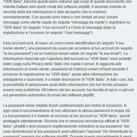
“VDR Italia”, benché questi siano estranei agli scopi di questo documento che
intende trattare solo quelli creati dal software phpBB. Il secondo metodo di
raccolta delle tue informazioni è dato da quello che tu inserisci
volontariamente. Con questo sono intesi e non limitati ad essi: inviare
messaggi come utente ospite (in seguito “messaggi da ospite”), registrarsi su
“VDR Italia” (in seguito “il tuo account”) e l’invio di messaggi dopo la
registrazione e l’accesso (in seguito “i tuoi messaggi”).
Il tuo account avrà, di base, un unico nome identificativo (in seguito “il tuo
nome utente”), una password da usare per accedere al tuo account (in seguito
“la tua password”) ed un indirizzo email valido (in seguito “la tua email”). Le
informazioni rilasciate per l’apertura dell’account su “VDR Italia” sono protette
dalle Leggi sulla Privacy dello Stato che ospita il server. In aggiunta alle
informazioni di nome utente, password ed indirizzo email richiesti durante il
processo di registrazione su “VDR Italia”, quale altra informazione sia
obbligatoria o opzionale, è a totale discrezione di “VDR Italia”. In tutti i casi, hai
la possibilità di selezionare quali delle informazioni che hai fornito possano
essere rese pubbliche. All’interno del tuo account, hai facoltà di opt-in o opt-out
sul generatore automatico di email del software phpBB.
La password viene criptata (hash unidirezionale) per motivi di sicurezza. In
ogni caso ti raccomandiamo di non utilizzare la stessa password in troppi siti.
La tua password è il metodo di accesso al tuo account su “VDR Italia”, quindi
proteggila attentamente. Ricorda che in nessuna circostanza affiliati di “VDR
Italia”, phpBB o terzi possono legittimamente richiedere la tua password. Nel
caso dimenticassi la tua password, puoi utilizzare l’opzione “Ho dimenticato la
password” prevista dal software phpBB. Durante questo procedimento ti verrà