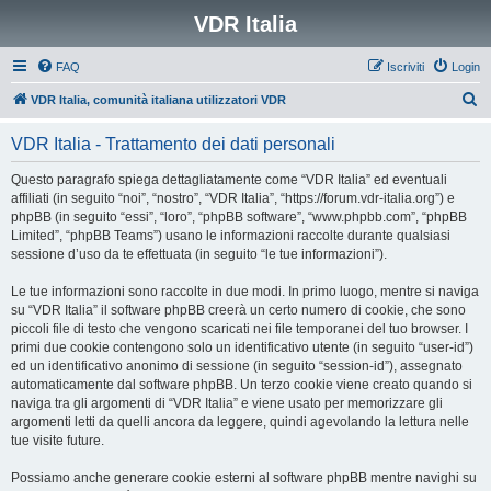
VDR Italia
FAQ
Iscriviti
Login
C
VDR Italia, comunità italiana utilizzatori VDR
e
VDR Italia - Trattamento dei dati personali
r
c
Questo paragrafo spiega dettagliatamente come “VDR Italia” ed eventuali
affiliati (in seguito “noi”, “nostro”, “VDR Italia”, “https://forum.vdr-italia.org”) e
a
phpBB (in seguito “essi”, “loro”, “phpBB software”, “www.phpbb.com”, “phpBB
Limited”, “phpBB Teams”) usano le informazioni raccolte durante qualsiasi
sessione d’uso da te effettuata (in seguito “le tue informazioni”).
Le tue informazioni sono raccolte in due modi. In primo luogo, mentre si naviga
su “VDR Italia” il software phpBB creerà un certo numero di cookie, che sono
piccoli file di testo che vengono scaricati nei file temporanei del tuo browser. I
primi due cookie contengono solo un identificativo utente (in seguito “user-id”)
ed un identificativo anonimo di sessione (in seguito “session-id”), assegnato
automaticamente dal software phpBB. Un terzo cookie viene creato quando si
naviga tra gli argomenti di “VDR Italia” e viene usato per memorizzare gli
argomenti letti da quelli ancora da leggere, quindi agevolando la lettura nelle
tue visite future.
Possiamo anche generare cookie esterni al software phpBB mentre navighi su