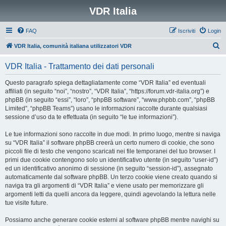
VDR Italia
FAQ
Iscriviti
Login
C
VDR Italia, comunità italiana utilizzatori VDR
e
VDR Italia - Trattamento dei dati personali
r
c
Questo paragrafo spiega dettagliatamente come “VDR Italia” ed eventuali
affiliati (in seguito “noi”, “nostro”, “VDR Italia”, “https://forum.vdr-italia.org”) e
a
phpBB (in seguito “essi”, “loro”, “phpBB software”, “www.phpbb.com”, “phpBB
Limited”, “phpBB Teams”) usano le informazioni raccolte durante qualsiasi
sessione d’uso da te effettuata (in seguito “le tue informazioni”).
Le tue informazioni sono raccolte in due modi. In primo luogo, mentre si naviga
su “VDR Italia” il software phpBB creerà un certo numero di cookie, che sono
piccoli file di testo che vengono scaricati nei file temporanei del tuo browser. I
primi due cookie contengono solo un identificativo utente (in seguito “user-id”)
ed un identificativo anonimo di sessione (in seguito “session-id”), assegnato
automaticamente dal software phpBB. Un terzo cookie viene creato quando si
naviga tra gli argomenti di “VDR Italia” e viene usato per memorizzare gli
argomenti letti da quelli ancora da leggere, quindi agevolando la lettura nelle
tue visite future.
Possiamo anche generare cookie esterni al software phpBB mentre navighi su