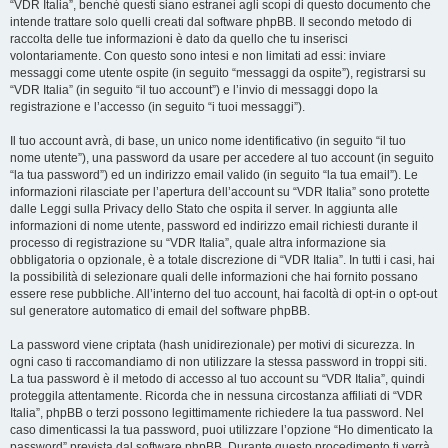
“VDR Italia”, benché questi siano estranei agli scopi di questo documento che
intende trattare solo quelli creati dal software phpBB. Il secondo metodo di
raccolta delle tue informazioni è dato da quello che tu inserisci
volontariamente. Con questo sono intesi e non limitati ad essi: inviare
messaggi come utente ospite (in seguito “messaggi da ospite”), registrarsi su
“VDR Italia” (in seguito “il tuo account”) e l’invio di messaggi dopo la
registrazione e l’accesso (in seguito “i tuoi messaggi”).
Il tuo account avrà, di base, un unico nome identificativo (in seguito “il tuo
nome utente”), una password da usare per accedere al tuo account (in seguito
“la tua password”) ed un indirizzo email valido (in seguito “la tua email”). Le
informazioni rilasciate per l’apertura dell’account su “VDR Italia” sono protette
dalle Leggi sulla Privacy dello Stato che ospita il server. In aggiunta alle
informazioni di nome utente, password ed indirizzo email richiesti durante il
processo di registrazione su “VDR Italia”, quale altra informazione sia
obbligatoria o opzionale, è a totale discrezione di “VDR Italia”. In tutti i casi, hai
la possibilità di selezionare quali delle informazioni che hai fornito possano
essere rese pubbliche. All’interno del tuo account, hai facoltà di opt-in o opt-out
sul generatore automatico di email del software phpBB.
La password viene criptata (hash unidirezionale) per motivi di sicurezza. In
ogni caso ti raccomandiamo di non utilizzare la stessa password in troppi siti.
La tua password è il metodo di accesso al tuo account su “VDR Italia”, quindi
proteggila attentamente. Ricorda che in nessuna circostanza affiliati di “VDR
Italia”, phpBB o terzi possono legittimamente richiedere la tua password. Nel
caso dimenticassi la tua password, puoi utilizzare l’opzione “Ho dimenticato la
password” prevista dal software phpBB. Durante questo procedimento ti verrà