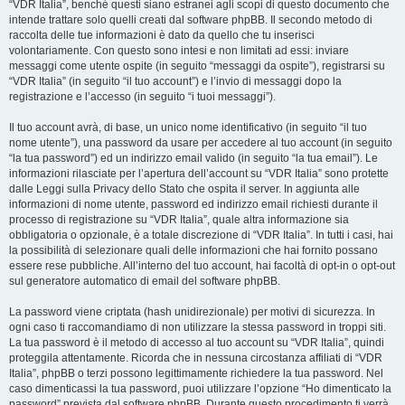
“VDR Italia”, benché questi siano estranei agli scopi di questo documento che
intende trattare solo quelli creati dal software phpBB. Il secondo metodo di
raccolta delle tue informazioni è dato da quello che tu inserisci
volontariamente. Con questo sono intesi e non limitati ad essi: inviare
messaggi come utente ospite (in seguito “messaggi da ospite”), registrarsi su
“VDR Italia” (in seguito “il tuo account”) e l’invio di messaggi dopo la
registrazione e l’accesso (in seguito “i tuoi messaggi”).
Il tuo account avrà, di base, un unico nome identificativo (in seguito “il tuo
nome utente”), una password da usare per accedere al tuo account (in seguito
“la tua password”) ed un indirizzo email valido (in seguito “la tua email”). Le
informazioni rilasciate per l’apertura dell’account su “VDR Italia” sono protette
dalle Leggi sulla Privacy dello Stato che ospita il server. In aggiunta alle
informazioni di nome utente, password ed indirizzo email richiesti durante il
processo di registrazione su “VDR Italia”, quale altra informazione sia
obbligatoria o opzionale, è a totale discrezione di “VDR Italia”. In tutti i casi, hai
la possibilità di selezionare quali delle informazioni che hai fornito possano
essere rese pubbliche. All’interno del tuo account, hai facoltà di opt-in o opt-out
sul generatore automatico di email del software phpBB.
La password viene criptata (hash unidirezionale) per motivi di sicurezza. In
ogni caso ti raccomandiamo di non utilizzare la stessa password in troppi siti.
La tua password è il metodo di accesso al tuo account su “VDR Italia”, quindi
proteggila attentamente. Ricorda che in nessuna circostanza affiliati di “VDR
Italia”, phpBB o terzi possono legittimamente richiedere la tua password. Nel
caso dimenticassi la tua password, puoi utilizzare l’opzione “Ho dimenticato la
password” prevista dal software phpBB. Durante questo procedimento ti verrà