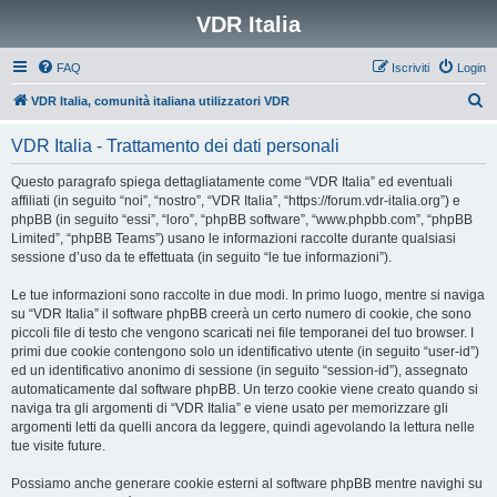
VDR Italia
FAQ
Iscriviti
Login
C
VDR Italia, comunità italiana utilizzatori VDR
e
VDR Italia - Trattamento dei dati personali
r
c
Questo paragrafo spiega dettagliatamente come “VDR Italia” ed eventuali
affiliati (in seguito “noi”, “nostro”, “VDR Italia”, “https://forum.vdr-italia.org”) e
a
phpBB (in seguito “essi”, “loro”, “phpBB software”, “www.phpbb.com”, “phpBB
Limited”, “phpBB Teams”) usano le informazioni raccolte durante qualsiasi
sessione d’uso da te effettuata (in seguito “le tue informazioni”).
Le tue informazioni sono raccolte in due modi. In primo luogo, mentre si naviga
su “VDR Italia” il software phpBB creerà un certo numero di cookie, che sono
piccoli file di testo che vengono scaricati nei file temporanei del tuo browser. I
primi due cookie contengono solo un identificativo utente (in seguito “user-id”)
ed un identificativo anonimo di sessione (in seguito “session-id”), assegnato
automaticamente dal software phpBB. Un terzo cookie viene creato quando si
naviga tra gli argomenti di “VDR Italia” e viene usato per memorizzare gli
argomenti letti da quelli ancora da leggere, quindi agevolando la lettura nelle
tue visite future.
Possiamo anche generare cookie esterni al software phpBB mentre navighi su