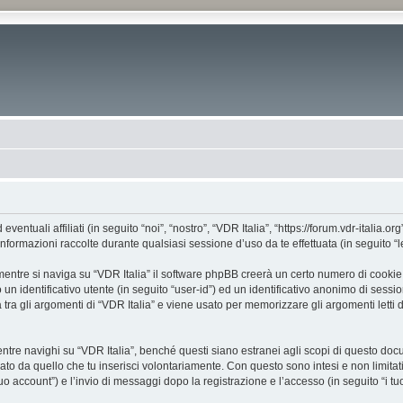
tuali affiliati (in seguito “noi”, “nostro”, “VDR Italia”, “https://forum.vdr-italia.org
mazioni raccolte durante qualsiasi sessione d’uso da te effettuata (in seguito “le
entre si naviga su “VDR Italia” il software phpBB creerà un certo numero di cookie, c
un identificativo utente (in seguito “user-id”) ed un identificativo anonimo di sess
ra gli argomenti di “VDR Italia” e viene usato per memorizzare gli argomenti letti d
e navighi su “VDR Italia”, benché questi siano estranei agli scopi di questo docume
ato da quello che tu inserisci volontariamente. Con questo sono intesi e non limitat
 tuo account”) e l’invio di messaggi dopo la registrazione e l’accesso (in seguito “i t