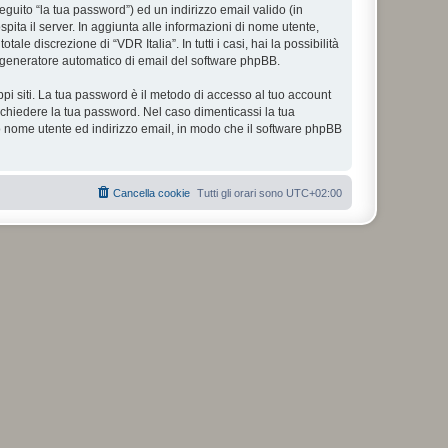
eguito “la tua password”) ed un indirizzo email valido (in
spita il server. In aggiunta alle informazioni di nome utente,
le discrezione di “VDR Italia”. In tutti i casi, hai la possibilità
ul generatore automatico di email del software phpBB.
ppi siti. La tua password è il metodo di accesso al tuo account
richiedere la tua password. Nel caso dimenticassi la tua
uo nome utente ed indirizzo email, in modo che il software phpBB
Cancella cookie
Tutti gli orari sono
UTC+02:00