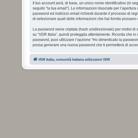
Il tuo account avrà, di base, un unico nome identificativo (in s
seguito “la tua email”). Le informazioni rilasciate per l’apertura
password ed indirizzo email richiesti durante il processo di regist
di selezionare quali delle informazioni che hai fornito possano 
La password viene criptata (hash unidirezionale) per motivi di s
su “VDR Italia”, quindi proteggila attentamente. Ricorda che in 
password, puoi utilizzare l’opzione “Ho dimenticato la password
possa generare una nuova password che ti permetterà di acce
VDR Italia, comunità italiana utilizzatori VDR