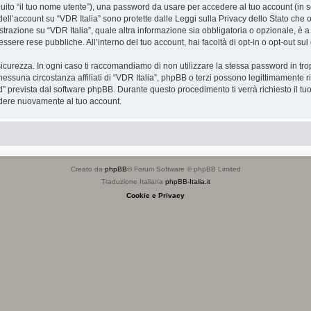
eguito “il tuo nome utente”), una password da usare per accedere al tuo account (in s
 dell’account su “VDR Italia” sono protette dalle Leggi sulla Privacy dello Stato che o
razione su “VDR Italia”, quale altra informazione sia obbligatoria o opzionale, è a tota
essere rese pubbliche. All’interno del tuo account, hai facoltà di opt-in o opt-out s
icurezza. In ogni caso ti raccomandiamo di non utilizzare la stessa password in tro
nessuna circostanza affiliati di “VDR Italia”, phpBB o terzi possono legittimamente 
” prevista dal software phpBB. Durante questo procedimento ti verrà richiesto il t
dere nuovamente al tuo account.
Creato da
phpBB
® Forum Software © phpBB Limited
Traduzione Italiana
phpBB-Italia.it
Cookie e Privacy