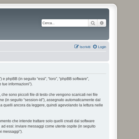
Cerca
Ricerca avanzata
Iscriviti
Login
”) e phpBB (in seguito “essi”, “loro”, “phpBB software”,
 tue informazioni”).
he sono piccoli file di testo che vengono scaricati nei file
ione (in seguito “session-id”), assegnato automaticamente dal
a quelli ancora da leggere, quindi agevolando la lettura nelle
nto che intende trattare solo quelli creati dal software
i ad essi: inviare messaggi come utente ospite (in seguito
uoi messaggi”).