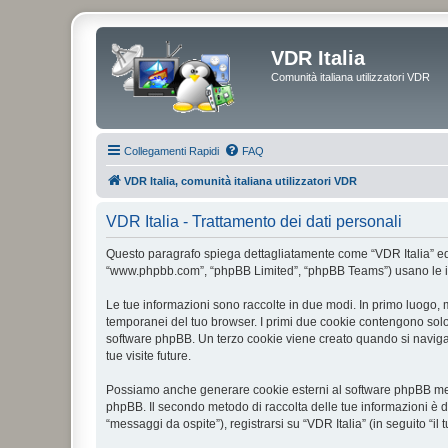
VDR Italia
Comunità italiana utilizzatori VDR
Collegamenti Rapidi
FAQ
VDR Italia, comunità italiana utilizzatori VDR
VDR Italia - Trattamento dei dati personali
Questo paragrafo spiega dettagliatamente come “VDR Italia” ed even
“www.phpbb.com”, “phpBB Limited”, “phpBB Teams”) usano le infor
Le tue informazioni sono raccolte in due modi. In primo luogo, m
temporanei del tuo browser. I primi due cookie contengono solo 
software phpBB. Un terzo cookie viene creato quando si naviga t
tue visite future.
Possiamo anche generare cookie esterni al software phpBB mentr
phpBB. Il secondo metodo di raccolta delle tue informazioni è d
“messaggi da ospite”), registrarsi su “VDR Italia” (in seguito “il