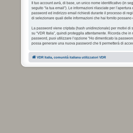
Il tuo account avrà, di base, un unico nome identificativo (in s
seguito “la tua email”). Le informazioni rilasciate per l’apertura
password ed indirizzo email richiesti durante il processo di regist
di selezionare quali delle informazioni che hai fornito possano 
La password viene criptata (hash unidirezionale) per motivi di s
su “VDR Italia”, quindi proteggila attentamente. Ricorda che in 
password, puoi utilizzare l’opzione “Ho dimenticato la password
possa generare una nuova password che ti permetterà di acce
VDR Italia, comunità italiana utilizzatori VDR