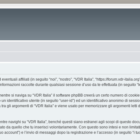
tuali affiliati (in seguito “noi”, “nostro”, “VDR Italia”, “https://forum.vdr-italia.org
mazioni raccolte durante qualsiasi sessione d’uso da te effettuata (in seguito “le
entre si naviga su “VDR Italia” il software phpBB creerà un certo numero di cookie, c
un identificativo utente (in seguito “user-id”) ed un identificativo anonimo di sess
ra gli argomenti di “VDR Italia” e viene usato per memorizzare gli argomenti letti d
e navighi su “VDR Italia”, benché questi siano estranei agli scopi di questo docume
ato da quello che tu inserisci volontariamente. Con questo sono intesi e non limitat
 tuo account”) e l’invio di messaggi dopo la registrazione e l’accesso (in seguito “i t