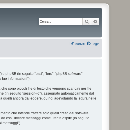
Cerca
Ricerca avanzata
Iscriviti
Login
”) e phpBB (in seguito “essi”, “loro”, “phpBB software”,
 tue informazioni”).
he sono piccoli file di testo che vengono scaricati nei file
ione (in seguito “session-id”), assegnato automaticamente dal
a quelli ancora da leggere, quindi agevolando la lettura nelle
nto che intende trattare solo quelli creati dal software
i ad essi: inviare messaggi come utente ospite (in seguito
uoi messaggi”).