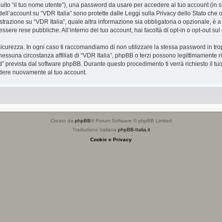
eguito “il tuo nome utente”), una password da usare per accedere al tuo account (in s
 dell’account su “VDR Italia” sono protette dalle Leggi sulla Privacy dello Stato che o
razione su “VDR Italia”, quale altra informazione sia obbligatoria o opzionale, è a tota
essere rese pubbliche. All’interno del tuo account, hai facoltà di opt-in o opt-out s
icurezza. In ogni caso ti raccomandiamo di non utilizzare la stessa password in tro
nessuna circostanza affiliati di “VDR Italia”, phpBB o terzi possono legittimamente 
” prevista dal software phpBB. Durante questo procedimento ti verrà richiesto il t
dere nuovamente al tuo account.
Creato da
phpBB
® Forum Software © phpBB Limited
Traduzione Italiana
phpBB-Italia.it
Cookie e Privacy