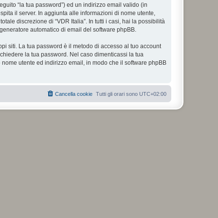
eguito “la tua password”) ed un indirizzo email valido (in
spita il server. In aggiunta alle informazioni di nome utente,
le discrezione di “VDR Italia”. In tutti i casi, hai la possibilità
ul generatore automatico di email del software phpBB.
ppi siti. La tua password è il metodo di accesso al tuo account
richiedere la tua password. Nel caso dimenticassi la tua
uo nome utente ed indirizzo email, in modo che il software phpBB
Cancella cookie
Tutti gli orari sono
UTC+02:00