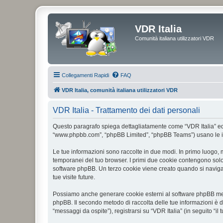
VDR Italia
Comunità italiana utilizzatori VDR
Collegamenti Rapidi
FAQ
VDR Italia, comunità italiana utilizzatori VDR
VDR Italia - Trattamento dei dati personali
Questo paragrafo spiega dettagliatamente come “VDR Italia” ed even
“www.phpbb.com”, “phpBB Limited”, “phpBB Teams”) usano le infor
Le tue informazioni sono raccolte in due modi. In primo luogo, m
temporanei del tuo browser. I primi due cookie contengono solo 
software phpBB. Un terzo cookie viene creato quando si naviga t
tue visite future.
Possiamo anche generare cookie esterni al software phpBB mentr
phpBB. Il secondo metodo di raccolta delle tue informazioni è d
“messaggi da ospite”), registrarsi su “VDR Italia” (in seguito “il