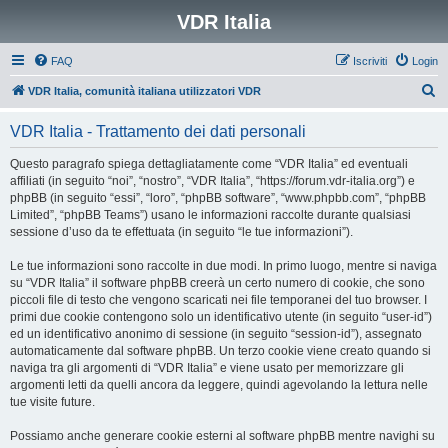
VDR Italia
FAQ
Iscriviti
Login
C
VDR Italia, comunità italiana utilizzatori VDR
e
VDR Italia - Trattamento dei dati personali
r
c
Questo paragrafo spiega dettagliatamente come “VDR Italia” ed eventuali
affiliati (in seguito “noi”, “nostro”, “VDR Italia”, “https://forum.vdr-italia.org”) e
a
phpBB (in seguito “essi”, “loro”, “phpBB software”, “www.phpbb.com”, “phpBB
Limited”, “phpBB Teams”) usano le informazioni raccolte durante qualsiasi
sessione d’uso da te effettuata (in seguito “le tue informazioni”).
Le tue informazioni sono raccolte in due modi. In primo luogo, mentre si naviga
su “VDR Italia” il software phpBB creerà un certo numero di cookie, che sono
piccoli file di testo che vengono scaricati nei file temporanei del tuo browser. I
primi due cookie contengono solo un identificativo utente (in seguito “user-id”)
ed un identificativo anonimo di sessione (in seguito “session-id”), assegnato
automaticamente dal software phpBB. Un terzo cookie viene creato quando si
naviga tra gli argomenti di “VDR Italia” e viene usato per memorizzare gli
argomenti letti da quelli ancora da leggere, quindi agevolando la lettura nelle
tue visite future.
Possiamo anche generare cookie esterni al software phpBB mentre navighi su