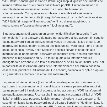
“VDR Italia”, benché questi siano estranei agli scopi di questo documento che
intende trattare solo quelli creati dal software phpBB. Il secondo metodo di
raccolta delle tue informazioni è dato da quello che tu inserisci
volontariamente. Con questo sono intesi e non limitati ad essi: inviare
messaggi come utente ospite (in seguito “messaggi da ospite”), registrarsi su
“VDR Italia” (in seguito “il tuo account”) e l’invio di messaggi dopo la
registrazione e l’accesso (in seguito “i tuoi messaggi”).
Il tuo account avrà, di base, un unico nome identificativo (in seguito “il tuo
nome utente”), una password da usare per accedere al tuo account (in seguito
“la tua password”) ed un indirizzo email valido (in seguito “la tua email”). Le
informazioni rilasciate per l’apertura dell’account su “VDR Italia” sono protette
dalle Leggi sulla Privacy dello Stato che ospita il server. In aggiunta alle
informazioni di nome utente, password ed indirizzo email richiesti durante il
processo di registrazione su “VDR Italia”, quale altra informazione sia
obbligatoria o opzionale, è a totale discrezione di “VDR Italia”. In tutti i casi, hai
la possibilità di selezionare quali delle informazioni che hai fornito possano
essere rese pubbliche. All’interno del tuo account, hai facoltà di opt-in o opt-out
sul generatore automatico di email del software phpBB.
La password viene criptata (hash unidirezionale) per motivi di sicurezza. In
ogni caso ti raccomandiamo di non utilizzare la stessa password in troppi siti.
La tua password è il metodo di accesso al tuo account su “VDR Italia”, quindi
proteggila attentamente. Ricorda che in nessuna circostanza affiliati di “VDR
Italia”, phpBB o terzi possono legittimamente richiedere la tua password. Nel
caso dimenticassi la tua password, puoi utilizzare l’opzione “Ho dimenticato la
password” prevista dal software phpBB. Durante questo procedimento ti verrà