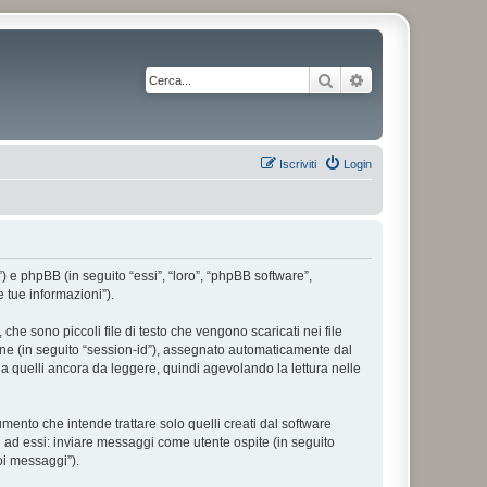
Cerca
Ricerca avanzata
Iscriviti
Login
”) e phpBB (in seguito “essi”, “loro”, “phpBB software”,
 tue informazioni”).
he sono piccoli file di testo che vengono scaricati nei file
ione (in seguito “session-id”), assegnato automaticamente dal
a quelli ancora da leggere, quindi agevolando la lettura nelle
nto che intende trattare solo quelli creati dal software
i ad essi: inviare messaggi come utente ospite (in seguito
uoi messaggi”).