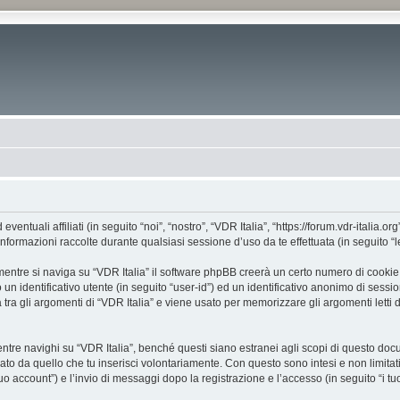
tuali affiliati (in seguito “noi”, “nostro”, “VDR Italia”, “https://forum.vdr-italia.org
mazioni raccolte durante qualsiasi sessione d’uso da te effettuata (in seguito “le
entre si naviga su “VDR Italia” il software phpBB creerà un certo numero di cookie, c
un identificativo utente (in seguito “user-id”) ed un identificativo anonimo di sess
ra gli argomenti di “VDR Italia” e viene usato per memorizzare gli argomenti letti d
e navighi su “VDR Italia”, benché questi siano estranei agli scopi di questo docume
ato da quello che tu inserisci volontariamente. Con questo sono intesi e non limitat
 tuo account”) e l’invio di messaggi dopo la registrazione e l’accesso (in seguito “i t