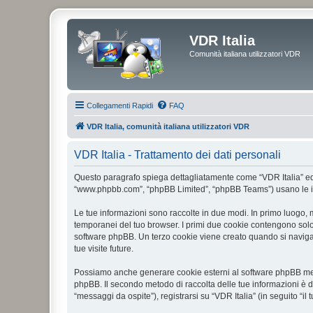
VDR Italia
Comunità italiana utilizzatori VDR
Collegamenti Rapidi
FAQ
VDR Italia, comunità italiana utilizzatori VDR
VDR Italia - Trattamento dei dati personali
Questo paragrafo spiega dettagliatamente come “VDR Italia” ed even
“www.phpbb.com”, “phpBB Limited”, “phpBB Teams”) usano le infor
Le tue informazioni sono raccolte in due modi. In primo luogo, m
temporanei del tuo browser. I primi due cookie contengono solo 
software phpBB. Un terzo cookie viene creato quando si naviga t
tue visite future.
Possiamo anche generare cookie esterni al software phpBB mentr
phpBB. Il secondo metodo di raccolta delle tue informazioni è d
“messaggi da ospite”), registrarsi su “VDR Italia” (in seguito “il