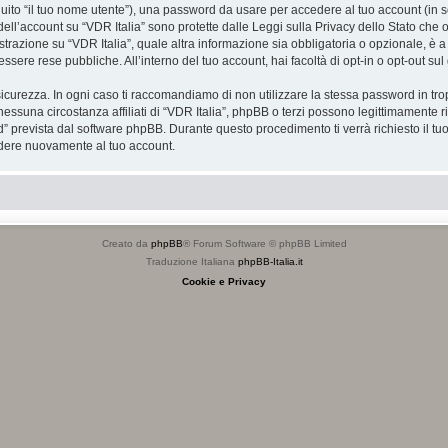
eguito “il tuo nome utente”), una password da usare per accedere al tuo account (in s
 dell’account su “VDR Italia” sono protette dalle Leggi sulla Privacy dello Stato che o
razione su “VDR Italia”, quale altra informazione sia obbligatoria o opzionale, è a tota
essere rese pubbliche. All’interno del tuo account, hai facoltà di opt-in o opt-out s
icurezza. In ogni caso ti raccomandiamo di non utilizzare la stessa password in tro
nessuna circostanza affiliati di “VDR Italia”, phpBB o terzi possono legittimamente 
” prevista dal software phpBB. Durante questo procedimento ti verrà richiesto il t
dere nuovamente al tuo account.
Creato da
phpBB
® Forum Software © phpBB Limited
Traduzione Italiana
phpBB-Italia.it
Cookie e Privacy