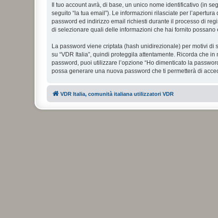
Il tuo account avrà, di base, un unico nome identificativo (in s
seguito “la tua email”). Le informazioni rilasciate per l’apertura
password ed indirizzo email richiesti durante il processo di regist
di selezionare quali delle informazioni che hai fornito possano 
La password viene criptata (hash unidirezionale) per motivi di s
su “VDR Italia”, quindi proteggila attentamente. Ricorda che in 
password, puoi utilizzare l’opzione “Ho dimenticato la password
possa generare una nuova password che ti permetterà di acce
VDR Italia, comunità italiana utilizzatori VDR