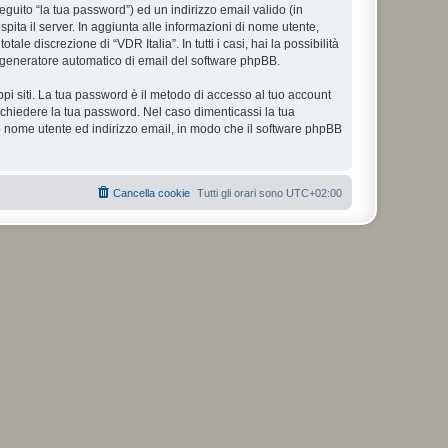
eguito “la tua password”) ed un indirizzo email valido (in
spita il server. In aggiunta alle informazioni di nome utente,
le discrezione di “VDR Italia”. In tutti i casi, hai la possibilità
ul generatore automatico di email del software phpBB.
ppi siti. La tua password è il metodo di accesso al tuo account
richiedere la tua password. Nel caso dimenticassi la tua
uo nome utente ed indirizzo email, in modo che il software phpBB
Cancella cookie
Tutti gli orari sono
UTC+02:00