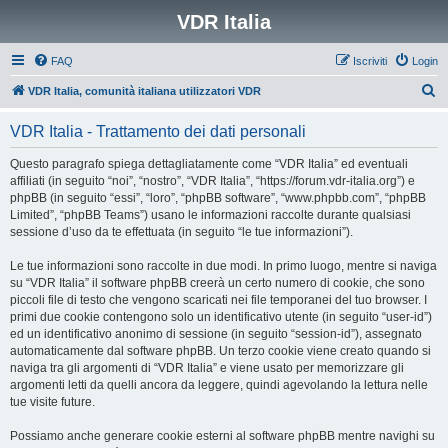
VDR Italia
FAQ
Iscriviti
Login
C
VDR Italia, comunità italiana utilizzatori VDR
e
VDR Italia - Trattamento dei dati personali
r
c
Questo paragrafo spiega dettagliatamente come “VDR Italia” ed eventuali
affiliati (in seguito “noi”, “nostro”, “VDR Italia”, “https://forum.vdr-italia.org”) e
a
phpBB (in seguito “essi”, “loro”, “phpBB software”, “www.phpbb.com”, “phpBB
Limited”, “phpBB Teams”) usano le informazioni raccolte durante qualsiasi
sessione d’uso da te effettuata (in seguito “le tue informazioni”).
Le tue informazioni sono raccolte in due modi. In primo luogo, mentre si naviga
su “VDR Italia” il software phpBB creerà un certo numero di cookie, che sono
piccoli file di testo che vengono scaricati nei file temporanei del tuo browser. I
primi due cookie contengono solo un identificativo utente (in seguito “user-id”)
ed un identificativo anonimo di sessione (in seguito “session-id”), assegnato
automaticamente dal software phpBB. Un terzo cookie viene creato quando si
naviga tra gli argomenti di “VDR Italia” e viene usato per memorizzare gli
argomenti letti da quelli ancora da leggere, quindi agevolando la lettura nelle
tue visite future.
Possiamo anche generare cookie esterni al software phpBB mentre navighi su