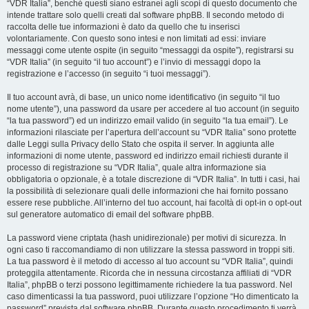
“VDR Italia”, benché questi siano estranei agli scopi di questo documento che
intende trattare solo quelli creati dal software phpBB. Il secondo metodo di
raccolta delle tue informazioni è dato da quello che tu inserisci
volontariamente. Con questo sono intesi e non limitati ad essi: inviare
messaggi come utente ospite (in seguito “messaggi da ospite”), registrarsi su
“VDR Italia” (in seguito “il tuo account”) e l’invio di messaggi dopo la
registrazione e l’accesso (in seguito “i tuoi messaggi”).
Il tuo account avrà, di base, un unico nome identificativo (in seguito “il tuo
nome utente”), una password da usare per accedere al tuo account (in seguito
“la tua password”) ed un indirizzo email valido (in seguito “la tua email”). Le
informazioni rilasciate per l’apertura dell’account su “VDR Italia” sono protette
dalle Leggi sulla Privacy dello Stato che ospita il server. In aggiunta alle
informazioni di nome utente, password ed indirizzo email richiesti durante il
processo di registrazione su “VDR Italia”, quale altra informazione sia
obbligatoria o opzionale, è a totale discrezione di “VDR Italia”. In tutti i casi, hai
la possibilità di selezionare quali delle informazioni che hai fornito possano
essere rese pubbliche. All’interno del tuo account, hai facoltà di opt-in o opt-out
sul generatore automatico di email del software phpBB.
La password viene criptata (hash unidirezionale) per motivi di sicurezza. In
ogni caso ti raccomandiamo di non utilizzare la stessa password in troppi siti.
La tua password è il metodo di accesso al tuo account su “VDR Italia”, quindi
proteggila attentamente. Ricorda che in nessuna circostanza affiliati di “VDR
Italia”, phpBB o terzi possono legittimamente richiedere la tua password. Nel
caso dimenticassi la tua password, puoi utilizzare l’opzione “Ho dimenticato la
password” prevista dal software phpBB. Durante questo procedimento ti verrà