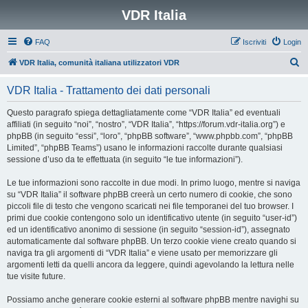
VDR Italia
FAQ
Iscriviti
Login
C
VDR Italia, comunità italiana utilizzatori VDR
e
VDR Italia - Trattamento dei dati personali
r
c
Questo paragrafo spiega dettagliatamente come “VDR Italia” ed eventuali
affiliati (in seguito “noi”, “nostro”, “VDR Italia”, “https://forum.vdr-italia.org”) e
a
phpBB (in seguito “essi”, “loro”, “phpBB software”, “www.phpbb.com”, “phpBB
Limited”, “phpBB Teams”) usano le informazioni raccolte durante qualsiasi
sessione d’uso da te effettuata (in seguito “le tue informazioni”).
Le tue informazioni sono raccolte in due modi. In primo luogo, mentre si naviga
su “VDR Italia” il software phpBB creerà un certo numero di cookie, che sono
piccoli file di testo che vengono scaricati nei file temporanei del tuo browser. I
primi due cookie contengono solo un identificativo utente (in seguito “user-id”)
ed un identificativo anonimo di sessione (in seguito “session-id”), assegnato
automaticamente dal software phpBB. Un terzo cookie viene creato quando si
naviga tra gli argomenti di “VDR Italia” e viene usato per memorizzare gli
argomenti letti da quelli ancora da leggere, quindi agevolando la lettura nelle
tue visite future.
Possiamo anche generare cookie esterni al software phpBB mentre navighi su