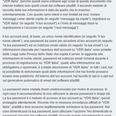
“VDR Italia”, benché questi siano estranei agli scopi di questo documento che
intende trattare solo quelli creati dal software phpBB. Il secondo metodo di
raccolta delle tue informazioni è dato da quello che tu inserisci
volontariamente. Con questo sono intesi e non limitati ad essi: inviare
messaggi come utente ospite (in seguito “messaggi da ospite”), registrarsi su
“VDR Italia” (in seguito “il tuo account”) e l’invio di messaggi dopo la
registrazione e l’accesso (in seguito “i tuoi messaggi”).
Il tuo account avrà, di base, un unico nome identificativo (in seguito “il tuo
nome utente”), una password da usare per accedere al tuo account (in seguito
“la tua password”) ed un indirizzo email valido (in seguito “la tua email”). Le
informazioni rilasciate per l’apertura dell’account su “VDR Italia” sono protette
dalle Leggi sulla Privacy dello Stato che ospita il server. In aggiunta alle
informazioni di nome utente, password ed indirizzo email richiesti durante il
processo di registrazione su “VDR Italia”, quale altra informazione sia
obbligatoria o opzionale, è a totale discrezione di “VDR Italia”. In tutti i casi, hai
la possibilità di selezionare quali delle informazioni che hai fornito possano
essere rese pubbliche. All’interno del tuo account, hai facoltà di opt-in o opt-out
sul generatore automatico di email del software phpBB.
La password viene criptata (hash unidirezionale) per motivi di sicurezza. In
ogni caso ti raccomandiamo di non utilizzare la stessa password in troppi siti.
La tua password è il metodo di accesso al tuo account su “VDR Italia”, quindi
proteggila attentamente. Ricorda che in nessuna circostanza affiliati di “VDR
Italia”, phpBB o terzi possono legittimamente richiedere la tua password. Nel
caso dimenticassi la tua password, puoi utilizzare l’opzione “Ho dimenticato la
password” prevista dal software phpBB. Durante questo procedimento ti verrà