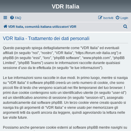
VDR Italia
FAQ
Iscriviti
Login
C
VDR Italia, comunità italiana utilizzatori VDR
e
VDR Italia - Trattamento dei dati personali
r
c
Questo paragrafo spiega dettagliatamente come “VDR Italia” ed eventuali
affiliati (in seguito “noi”, “nostro”, “VDR Italia”, “https://forum.vdr-italia.org”) e
a
phpBB (in seguito “essi”, “loro”, “phpBB software”, “www.phpbb.com”, “phpBB
Limited”, “phpBB Teams”) usano le informazioni raccolte durante qualsiasi
sessione d’uso da te effettuata (in seguito “le tue informazioni”).
Le tue informazioni sono raccolte in due modi. In primo luogo, mentre si naviga
su “VDR Italia” il software phpBB creerà un certo numero di cookie, che sono
piccoli file di testo che vengono scaricati nei file temporanei del tuo browser. I
primi due cookie contengono solo un identificativo utente (in seguito “user-id”)
ed un identificativo anonimo di sessione (in seguito “session-id”), assegnato
automaticamente dal software phpBB. Un terzo cookie viene creato quando si
naviga tra gli argomenti di “VDR Italia” e viene usato per memorizzare gli
argomenti letti da quelli ancora da leggere, quindi agevolando la lettura nelle
tue visite future.
Possiamo anche generare cookie esterni al software phpBB mentre navighi su