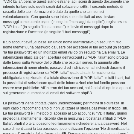
“VDR Italia”, benché questi siano estranei agli scopi di questo documento che
intende trattare solo quelli creati dal software phpBB. Il secondo metodo di
raccolta delle tue informazioni è dato da quello che tu inserisci
volontariamente. Con questo sono intesi e non limitati ad essi: inviare
messaggi come utente ospite (in seguito “messaggi da ospite”), registrarsi su
“VDR Italia” (in seguito “il tuo account”) e l’invio di messaggi dopo la
registrazione e l’accesso (in seguito “i tuoi messaggi”).
Il tuo account avrà, di base, un unico nome identificativo (in seguito “il tuo
nome utente”), una password da usare per accedere al tuo account (in seguito
“la tua password”) ed un indirizzo email valido (in seguito “la tua email”). Le
informazioni rilasciate per l’apertura dell’account su “VDR Italia” sono protette
dalle Leggi sulla Privacy dello Stato che ospita il server. In aggiunta alle
informazioni di nome utente, password ed indirizzo email richiesti durante il
processo di registrazione su “VDR Italia”, quale altra informazione sia
obbligatoria o opzionale, è a totale discrezione di “VDR Italia”. In tutti i casi, hai
la possibilità di selezionare quali delle informazioni che hai fornito possano
essere rese pubbliche. All’interno del tuo account, hai facoltà di opt-in o opt-out
sul generatore automatico di email del software phpBB.
La password viene criptata (hash unidirezionale) per motivi di sicurezza. In
ogni caso ti raccomandiamo di non utilizzare la stessa password in troppi siti.
La tua password è il metodo di accesso al tuo account su “VDR Italia”, quindi
proteggila attentamente. Ricorda che in nessuna circostanza affiliati di “VDR
Italia”, phpBB o terzi possono legittimamente richiedere la tua password. Nel
caso dimenticassi la tua password, puoi utilizzare l’opzione “Ho dimenticato la
password” prevista dal software phpBB. Durante questo procedimento ti verrà