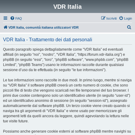
VDR Italia
FAQ
Iscriviti
Login
C
VDR Italia, comunità italiana utilizzatori VDR
e
VDR Italia - Trattamento dei dati personali
r
c
Questo paragrafo spiega dettagliatamente come “VDR Italia” ed eventuali
affiliati (in seguito “noi”, “nostro”, “VDR Italia”, “https://forum.vdr-italia.org”) e
a
phpBB (in seguito “essi”, “loro”, “phpBB software”, “www.phpbb.com”, “phpBB
Limited”, “phpBB Teams”) usano le informazioni raccolte durante qualsiasi
sessione d’uso da te effettuata (in seguito “le tue informazioni”).
Le tue informazioni sono raccolte in due modi. In primo luogo, mentre si naviga
su “VDR Italia” il software phpBB creerà un certo numero di cookie, che sono
piccoli file di testo che vengono scaricati nei file temporanei del tuo browser. I
primi due cookie contengono solo un identificativo utente (in seguito “user-id”)
ed un identificativo anonimo di sessione (in seguito “session-id”), assegnato
automaticamente dal software phpBB. Un terzo cookie viene creato quando si
naviga tra gli argomenti di “VDR Italia” e viene usato per memorizzare gli
argomenti letti da quelli ancora da leggere, quindi agevolando la lettura nelle
tue visite future.
Possiamo anche generare cookie esterni al software phpBB mentre navighi su