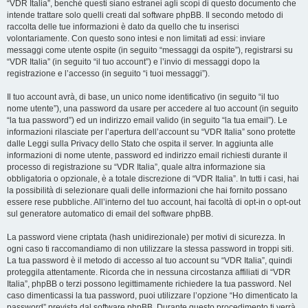
“VDR Italia”, benché questi siano estranei agli scopi di questo documento che
intende trattare solo quelli creati dal software phpBB. Il secondo metodo di
raccolta delle tue informazioni è dato da quello che tu inserisci
volontariamente. Con questo sono intesi e non limitati ad essi: inviare
messaggi come utente ospite (in seguito “messaggi da ospite”), registrarsi su
“VDR Italia” (in seguito “il tuo account”) e l’invio di messaggi dopo la
registrazione e l’accesso (in seguito “i tuoi messaggi”).
Il tuo account avrà, di base, un unico nome identificativo (in seguito “il tuo
nome utente”), una password da usare per accedere al tuo account (in seguito
“la tua password”) ed un indirizzo email valido (in seguito “la tua email”). Le
informazioni rilasciate per l’apertura dell’account su “VDR Italia” sono protette
dalle Leggi sulla Privacy dello Stato che ospita il server. In aggiunta alle
informazioni di nome utente, password ed indirizzo email richiesti durante il
processo di registrazione su “VDR Italia”, quale altra informazione sia
obbligatoria o opzionale, è a totale discrezione di “VDR Italia”. In tutti i casi, hai
la possibilità di selezionare quali delle informazioni che hai fornito possano
essere rese pubbliche. All’interno del tuo account, hai facoltà di opt-in o opt-out
sul generatore automatico di email del software phpBB.
La password viene criptata (hash unidirezionale) per motivi di sicurezza. In
ogni caso ti raccomandiamo di non utilizzare la stessa password in troppi siti.
La tua password è il metodo di accesso al tuo account su “VDR Italia”, quindi
proteggila attentamente. Ricorda che in nessuna circostanza affiliati di “VDR
Italia”, phpBB o terzi possono legittimamente richiedere la tua password. Nel
caso dimenticassi la tua password, puoi utilizzare l’opzione “Ho dimenticato la
password” prevista dal software phpBB. Durante questo procedimento ti verrà