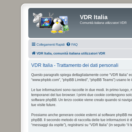
VDR Italia
Comunità italiana utilizzatori VDR
Collegamenti Rapidi
FAQ
VDR Italia, comunità italiana utilizzatori VDR
VDR Italia - Trattamento dei dati personali
Questo paragrafo spiega dettagliatamente come “VDR Italia” ed even
“www.phpbb.com”, “phpBB Limited”, “phpBB Teams”) usano le infor
Le tue informazioni sono raccolte in due modi. In primo luogo, m
temporanei del tuo browser. I primi due cookie contengono solo 
software phpBB. Un terzo cookie viene creato quando si naviga t
tue visite future.
Possiamo anche generare cookie esterni al software phpBB mentr
phpBB. Il secondo metodo di raccolta delle tue informazioni è d
“messaggi da ospite”), registrarsi su “VDR Italia” (in seguito “il