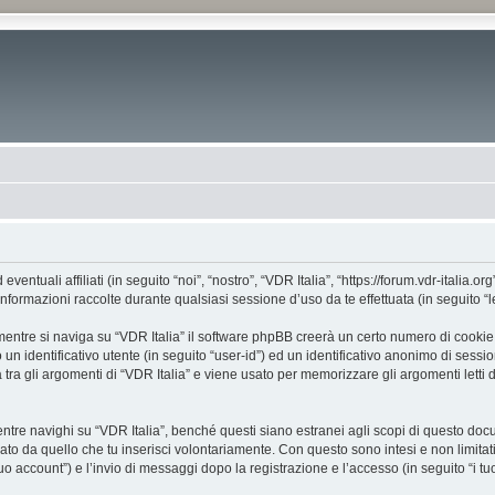
tuali affiliati (in seguito “noi”, “nostro”, “VDR Italia”, “https://forum.vdr-italia.org
mazioni raccolte durante qualsiasi sessione d’uso da te effettuata (in seguito “le
entre si naviga su “VDR Italia” il software phpBB creerà un certo numero di cookie, c
un identificativo utente (in seguito “user-id”) ed un identificativo anonimo di sess
ra gli argomenti di “VDR Italia” e viene usato per memorizzare gli argomenti letti d
e navighi su “VDR Italia”, benché questi siano estranei agli scopi di questo docume
ato da quello che tu inserisci volontariamente. Con questo sono intesi e non limitat
 tuo account”) e l’invio di messaggi dopo la registrazione e l’accesso (in seguito “i t