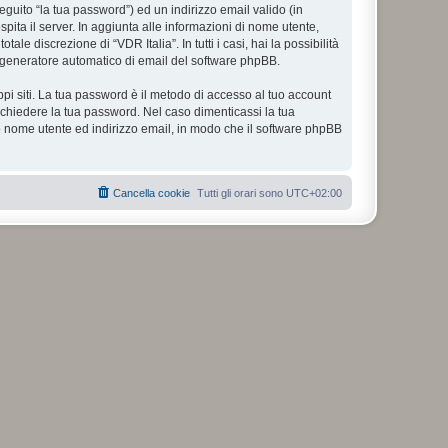
eguito “la tua password”) ed un indirizzo email valido (in
spita il server. In aggiunta alle informazioni di nome utente,
le discrezione di “VDR Italia”. In tutti i casi, hai la possibilità
ul generatore automatico di email del software phpBB.
ppi siti. La tua password è il metodo di accesso al tuo account
richiedere la tua password. Nel caso dimenticassi la tua
uo nome utente ed indirizzo email, in modo che il software phpBB
Cancella cookie
Tutti gli orari sono
UTC+02:00