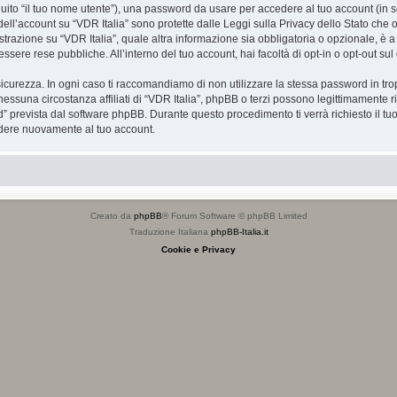
eguito “il tuo nome utente”), una password da usare per accedere al tuo account (in s
 dell’account su “VDR Italia” sono protette dalle Leggi sulla Privacy dello Stato che o
razione su “VDR Italia”, quale altra informazione sia obbligatoria o opzionale, è a tota
essere rese pubbliche. All’interno del tuo account, hai facoltà di opt-in o opt-out s
icurezza. In ogni caso ti raccomandiamo di non utilizzare la stessa password in tro
nessuna circostanza affiliati di “VDR Italia”, phpBB o terzi possono legittimamente 
” prevista dal software phpBB. Durante questo procedimento ti verrà richiesto il t
dere nuovamente al tuo account.
Creato da
phpBB
® Forum Software © phpBB Limited
Traduzione Italiana
phpBB-Italia.it
Cookie e Privacy