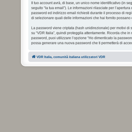
Il tuo account avrà, di base, un unico nome identificativo (in s
seguito “la tua email”). Le informazioni rilasciate per l’apertura
password ed indirizzo email richiesti durante il processo di regist
di selezionare quali delle informazioni che hai fornito possano 
La password viene criptata (hash unidirezionale) per motivi di s
su “VDR Italia”, quindi proteggila attentamente. Ricorda che in 
password, puoi utilizzare l’opzione “Ho dimenticato la password
possa generare una nuova password che ti permetterà di acce
VDR Italia, comunità italiana utilizzatori VDR