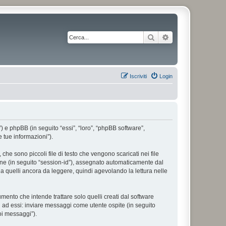
Cerca
Ricerca avanzata
Iscriviti
Login
”) e phpBB (in seguito “essi”, “loro”, “phpBB software”,
 tue informazioni”).
he sono piccoli file di testo che vengono scaricati nei file
ione (in seguito “session-id”), assegnato automaticamente dal
a quelli ancora da leggere, quindi agevolando la lettura nelle
nto che intende trattare solo quelli creati dal software
i ad essi: inviare messaggi come utente ospite (in seguito
uoi messaggi”).