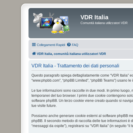
VDR Italia
Comunità italiana utilizzatori VDR
Collegamenti Rapidi
FAQ
VDR Italia, comunità italiana utilizzatori VDR
VDR Italia - Trattamento dei dati personali
Questo paragrafo spiega dettagliatamente come “VDR Italia” ed even
“www.phpbb.com”, “phpBB Limited”, “phpBB Teams”) usano le infor
Le tue informazioni sono raccolte in due modi. In primo luogo, m
temporanei del tuo browser. I primi due cookie contengono solo 
software phpBB. Un terzo cookie viene creato quando si naviga t
tue visite future.
Possiamo anche generare cookie esterni al software phpBB mentr
phpBB. Il secondo metodo di raccolta delle tue informazioni è d
“messaggi da ospite”), registrarsi su “VDR Italia” (in seguito “il