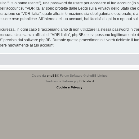
eguito “il tuo nome utente”), una password da usare per accedere al tuo account (in s
 dell’account su “VDR Italia” sono protette dalle Leggi sulla Privacy dello Stato che o
razione su “VDR Italia”, quale altra informazione sia obbligatoria o opzionale, è a tota
essere rese pubbliche. All’interno del tuo account, hai facoltà di opt-in o opt-out s
icurezza. In ogni caso ti raccomandiamo di non utilizzare la stessa password in tro
nessuna circostanza affiliati di “VDR Italia”, phpBB o terzi possono legittimamente 
” prevista dal software phpBB. Durante questo procedimento ti verrà richiesto il t
dere nuovamente al tuo account.
Creato da
phpBB
® Forum Software © phpBB Limited
Traduzione Italiana
phpBB-Italia.it
Cookie e Privacy