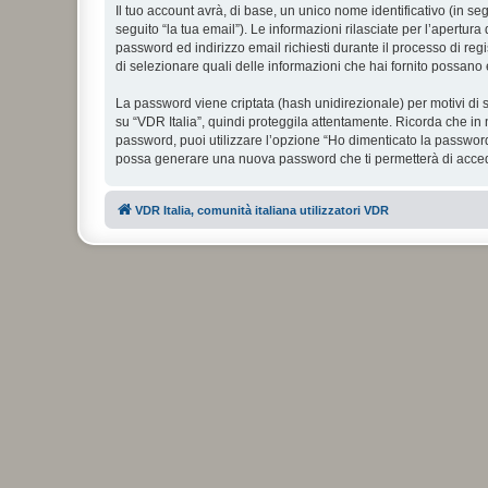
Il tuo account avrà, di base, un unico nome identificativo (in s
seguito “la tua email”). Le informazioni rilasciate per l’apertura
password ed indirizzo email richiesti durante il processo di regist
di selezionare quali delle informazioni che hai fornito possano 
La password viene criptata (hash unidirezionale) per motivi di s
su “VDR Italia”, quindi proteggila attentamente. Ricorda che in 
password, puoi utilizzare l’opzione “Ho dimenticato la password
possa generare una nuova password che ti permetterà di acce
VDR Italia, comunità italiana utilizzatori VDR