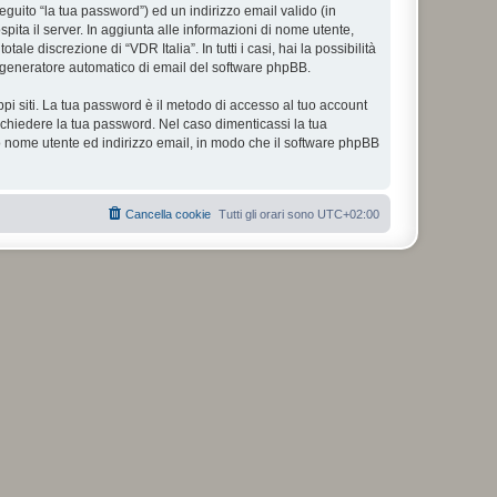
eguito “la tua password”) ed un indirizzo email valido (in
spita il server. In aggiunta alle informazioni di nome utente,
le discrezione di “VDR Italia”. In tutti i casi, hai la possibilità
ul generatore automatico di email del software phpBB.
ppi siti. La tua password è il metodo di accesso al tuo account
richiedere la tua password. Nel caso dimenticassi la tua
uo nome utente ed indirizzo email, in modo che il software phpBB
Cancella cookie
Tutti gli orari sono
UTC+02:00