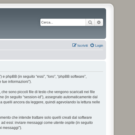
Cerca
Ricerca avanzata
Iscriviti
Login
”) e phpBB (in seguito “essi”, “loro”, “phpBB software”,
 tue informazioni”).
he sono piccoli file di testo che vengono scaricati nei file
ione (in seguito “session-id”), assegnato automaticamente dal
a quelli ancora da leggere, quindi agevolando la lettura nelle
nto che intende trattare solo quelli creati dal software
i ad essi: inviare messaggi come utente ospite (in seguito
uoi messaggi”).