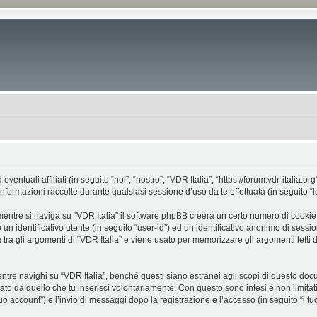
tuali affiliati (in seguito “noi”, “nostro”, “VDR Italia”, “https://forum.vdr-italia.org
mazioni raccolte durante qualsiasi sessione d’uso da te effettuata (in seguito “le
entre si naviga su “VDR Italia” il software phpBB creerà un certo numero di cookie, c
un identificativo utente (in seguito “user-id”) ed un identificativo anonimo di sess
ra gli argomenti di “VDR Italia” e viene usato per memorizzare gli argomenti letti d
e navighi su “VDR Italia”, benché questi siano estranei agli scopi di questo docume
ato da quello che tu inserisci volontariamente. Con questo sono intesi e non limitat
 tuo account”) e l’invio di messaggi dopo la registrazione e l’accesso (in seguito “i t