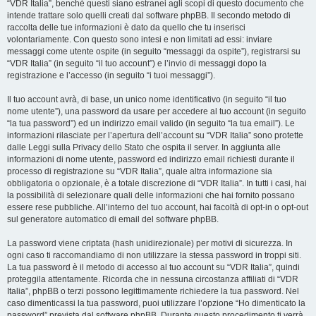
“VDR Italia”, benché questi siano estranei agli scopi di questo documento che
intende trattare solo quelli creati dal software phpBB. Il secondo metodo di
raccolta delle tue informazioni è dato da quello che tu inserisci
volontariamente. Con questo sono intesi e non limitati ad essi: inviare
messaggi come utente ospite (in seguito “messaggi da ospite”), registrarsi su
“VDR Italia” (in seguito “il tuo account”) e l’invio di messaggi dopo la
registrazione e l’accesso (in seguito “i tuoi messaggi”).
Il tuo account avrà, di base, un unico nome identificativo (in seguito “il tuo
nome utente”), una password da usare per accedere al tuo account (in seguito
“la tua password”) ed un indirizzo email valido (in seguito “la tua email”). Le
informazioni rilasciate per l’apertura dell’account su “VDR Italia” sono protette
dalle Leggi sulla Privacy dello Stato che ospita il server. In aggiunta alle
informazioni di nome utente, password ed indirizzo email richiesti durante il
processo di registrazione su “VDR Italia”, quale altra informazione sia
obbligatoria o opzionale, è a totale discrezione di “VDR Italia”. In tutti i casi, hai
la possibilità di selezionare quali delle informazioni che hai fornito possano
essere rese pubbliche. All’interno del tuo account, hai facoltà di opt-in o opt-out
sul generatore automatico di email del software phpBB.
La password viene criptata (hash unidirezionale) per motivi di sicurezza. In
ogni caso ti raccomandiamo di non utilizzare la stessa password in troppi siti.
La tua password è il metodo di accesso al tuo account su “VDR Italia”, quindi
proteggila attentamente. Ricorda che in nessuna circostanza affiliati di “VDR
Italia”, phpBB o terzi possono legittimamente richiedere la tua password. Nel
caso dimenticassi la tua password, puoi utilizzare l’opzione “Ho dimenticato la
password” prevista dal software phpBB. Durante questo procedimento ti verrà