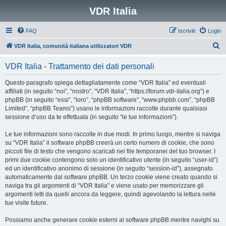
VDR Italia
FAQ
Iscriviti
Login
C
VDR Italia, comunità italiana utilizzatori VDR
e
VDR Italia - Trattamento dei dati personali
r
c
Questo paragrafo spiega dettagliatamente come “VDR Italia” ed eventuali
affiliati (in seguito “noi”, “nostro”, “VDR Italia”, “https://forum.vdr-italia.org”) e
a
phpBB (in seguito “essi”, “loro”, “phpBB software”, “www.phpbb.com”, “phpBB
Limited”, “phpBB Teams”) usano le informazioni raccolte durante qualsiasi
sessione d’uso da te effettuata (in seguito “le tue informazioni”).
Le tue informazioni sono raccolte in due modi. In primo luogo, mentre si naviga
su “VDR Italia” il software phpBB creerà un certo numero di cookie, che sono
piccoli file di testo che vengono scaricati nei file temporanei del tuo browser. I
primi due cookie contengono solo un identificativo utente (in seguito “user-id”)
ed un identificativo anonimo di sessione (in seguito “session-id”), assegnato
automaticamente dal software phpBB. Un terzo cookie viene creato quando si
naviga tra gli argomenti di “VDR Italia” e viene usato per memorizzare gli
argomenti letti da quelli ancora da leggere, quindi agevolando la lettura nelle
tue visite future.
Possiamo anche generare cookie esterni al software phpBB mentre navighi su