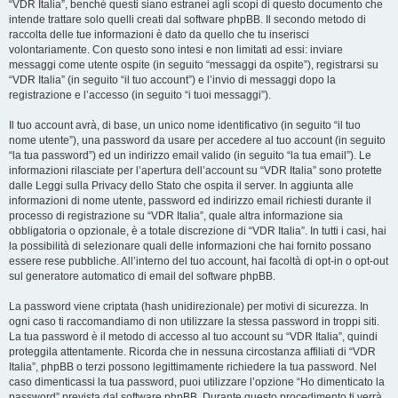
“VDR Italia”, benché questi siano estranei agli scopi di questo documento che
intende trattare solo quelli creati dal software phpBB. Il secondo metodo di
raccolta delle tue informazioni è dato da quello che tu inserisci
volontariamente. Con questo sono intesi e non limitati ad essi: inviare
messaggi come utente ospite (in seguito “messaggi da ospite”), registrarsi su
“VDR Italia” (in seguito “il tuo account”) e l’invio di messaggi dopo la
registrazione e l’accesso (in seguito “i tuoi messaggi”).
Il tuo account avrà, di base, un unico nome identificativo (in seguito “il tuo
nome utente”), una password da usare per accedere al tuo account (in seguito
“la tua password”) ed un indirizzo email valido (in seguito “la tua email”). Le
informazioni rilasciate per l’apertura dell’account su “VDR Italia” sono protette
dalle Leggi sulla Privacy dello Stato che ospita il server. In aggiunta alle
informazioni di nome utente, password ed indirizzo email richiesti durante il
processo di registrazione su “VDR Italia”, quale altra informazione sia
obbligatoria o opzionale, è a totale discrezione di “VDR Italia”. In tutti i casi, hai
la possibilità di selezionare quali delle informazioni che hai fornito possano
essere rese pubbliche. All’interno del tuo account, hai facoltà di opt-in o opt-out
sul generatore automatico di email del software phpBB.
La password viene criptata (hash unidirezionale) per motivi di sicurezza. In
ogni caso ti raccomandiamo di non utilizzare la stessa password in troppi siti.
La tua password è il metodo di accesso al tuo account su “VDR Italia”, quindi
proteggila attentamente. Ricorda che in nessuna circostanza affiliati di “VDR
Italia”, phpBB o terzi possono legittimamente richiedere la tua password. Nel
caso dimenticassi la tua password, puoi utilizzare l’opzione “Ho dimenticato la
password” prevista dal software phpBB. Durante questo procedimento ti verrà