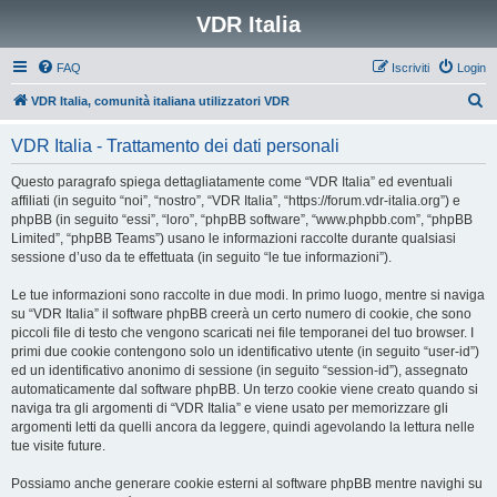
VDR Italia
FAQ
Iscriviti
Login
C
VDR Italia, comunità italiana utilizzatori VDR
e
VDR Italia - Trattamento dei dati personali
r
c
Questo paragrafo spiega dettagliatamente come “VDR Italia” ed eventuali
affiliati (in seguito “noi”, “nostro”, “VDR Italia”, “https://forum.vdr-italia.org”) e
a
phpBB (in seguito “essi”, “loro”, “phpBB software”, “www.phpbb.com”, “phpBB
Limited”, “phpBB Teams”) usano le informazioni raccolte durante qualsiasi
sessione d’uso da te effettuata (in seguito “le tue informazioni”).
Le tue informazioni sono raccolte in due modi. In primo luogo, mentre si naviga
su “VDR Italia” il software phpBB creerà un certo numero di cookie, che sono
piccoli file di testo che vengono scaricati nei file temporanei del tuo browser. I
primi due cookie contengono solo un identificativo utente (in seguito “user-id”)
ed un identificativo anonimo di sessione (in seguito “session-id”), assegnato
automaticamente dal software phpBB. Un terzo cookie viene creato quando si
naviga tra gli argomenti di “VDR Italia” e viene usato per memorizzare gli
argomenti letti da quelli ancora da leggere, quindi agevolando la lettura nelle
tue visite future.
Possiamo anche generare cookie esterni al software phpBB mentre navighi su