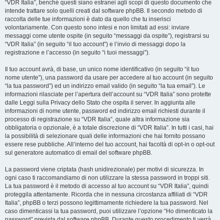
“VDR Italia”, benché questi siano estranei agli scopi di questo documento che
intende trattare solo quelli creati dal software phpBB. Il secondo metodo di
raccolta delle tue informazioni è dato da quello che tu inserisci
volontariamente. Con questo sono intesi e non limitati ad essi: inviare
messaggi come utente ospite (in seguito “messaggi da ospite”), registrarsi su
“VDR Italia” (in seguito “il tuo account”) e l’invio di messaggi dopo la
registrazione e l’accesso (in seguito “i tuoi messaggi”).
Il tuo account avrà, di base, un unico nome identificativo (in seguito “il tuo
nome utente”), una password da usare per accedere al tuo account (in seguito
“la tua password”) ed un indirizzo email valido (in seguito “la tua email”). Le
informazioni rilasciate per l’apertura dell’account su “VDR Italia” sono protette
dalle Leggi sulla Privacy dello Stato che ospita il server. In aggiunta alle
informazioni di nome utente, password ed indirizzo email richiesti durante il
processo di registrazione su “VDR Italia”, quale altra informazione sia
obbligatoria o opzionale, è a totale discrezione di “VDR Italia”. In tutti i casi, hai
la possibilità di selezionare quali delle informazioni che hai fornito possano
essere rese pubbliche. All’interno del tuo account, hai facoltà di opt-in o opt-out
sul generatore automatico di email del software phpBB.
La password viene criptata (hash unidirezionale) per motivi di sicurezza. In
ogni caso ti raccomandiamo di non utilizzare la stessa password in troppi siti.
La tua password è il metodo di accesso al tuo account su “VDR Italia”, quindi
proteggila attentamente. Ricorda che in nessuna circostanza affiliati di “VDR
Italia”, phpBB o terzi possono legittimamente richiedere la tua password. Nel
caso dimenticassi la tua password, puoi utilizzare l’opzione “Ho dimenticato la
password” prevista dal software phpBB. Durante questo procedimento ti verrà