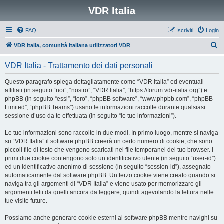
VDR Italia
FAQ
Iscriviti
Login
C
VDR Italia, comunità italiana utilizzatori VDR
e
VDR Italia - Trattamento dei dati personali
r
c
Questo paragrafo spiega dettagliatamente come “VDR Italia” ed eventuali
affiliati (in seguito “noi”, “nostro”, “VDR Italia”, “https://forum.vdr-italia.org”) e
a
phpBB (in seguito “essi”, “loro”, “phpBB software”, “www.phpbb.com”, “phpBB
Limited”, “phpBB Teams”) usano le informazioni raccolte durante qualsiasi
sessione d’uso da te effettuata (in seguito “le tue informazioni”).
Le tue informazioni sono raccolte in due modi. In primo luogo, mentre si naviga
su “VDR Italia” il software phpBB creerà un certo numero di cookie, che sono
piccoli file di testo che vengono scaricati nei file temporanei del tuo browser. I
primi due cookie contengono solo un identificativo utente (in seguito “user-id”)
ed un identificativo anonimo di sessione (in seguito “session-id”), assegnato
automaticamente dal software phpBB. Un terzo cookie viene creato quando si
naviga tra gli argomenti di “VDR Italia” e viene usato per memorizzare gli
argomenti letti da quelli ancora da leggere, quindi agevolando la lettura nelle
tue visite future.
Possiamo anche generare cookie esterni al software phpBB mentre navighi su