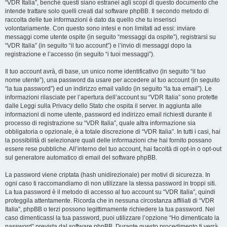
“VDR Italia”, benché questi siano estranei agli scopi di questo documento che
intende trattare solo quelli creati dal software phpBB. Il secondo metodo di
raccolta delle tue informazioni è dato da quello che tu inserisci
volontariamente. Con questo sono intesi e non limitati ad essi: inviare
messaggi come utente ospite (in seguito “messaggi da ospite”), registrarsi su
“VDR Italia” (in seguito “il tuo account”) e l’invio di messaggi dopo la
registrazione e l’accesso (in seguito “i tuoi messaggi”).
Il tuo account avrà, di base, un unico nome identificativo (in seguito “il tuo
nome utente”), una password da usare per accedere al tuo account (in seguito
“la tua password”) ed un indirizzo email valido (in seguito “la tua email”). Le
informazioni rilasciate per l’apertura dell’account su “VDR Italia” sono protette
dalle Leggi sulla Privacy dello Stato che ospita il server. In aggiunta alle
informazioni di nome utente, password ed indirizzo email richiesti durante il
processo di registrazione su “VDR Italia”, quale altra informazione sia
obbligatoria o opzionale, è a totale discrezione di “VDR Italia”. In tutti i casi, hai
la possibilità di selezionare quali delle informazioni che hai fornito possano
essere rese pubbliche. All’interno del tuo account, hai facoltà di opt-in o opt-out
sul generatore automatico di email del software phpBB.
La password viene criptata (hash unidirezionale) per motivi di sicurezza. In
ogni caso ti raccomandiamo di non utilizzare la stessa password in troppi siti.
La tua password è il metodo di accesso al tuo account su “VDR Italia”, quindi
proteggila attentamente. Ricorda che in nessuna circostanza affiliati di “VDR
Italia”, phpBB o terzi possono legittimamente richiedere la tua password. Nel
caso dimenticassi la tua password, puoi utilizzare l’opzione “Ho dimenticato la
password” prevista dal software phpBB. Durante questo procedimento ti verrà