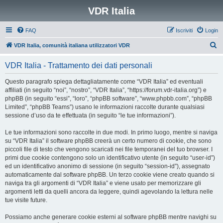
VDR Italia
FAQ
Iscriviti
Login
C
VDR Italia, comunità italiana utilizzatori VDR
e
VDR Italia - Trattamento dei dati personali
r
c
Questo paragrafo spiega dettagliatamente come “VDR Italia” ed eventuali
affiliati (in seguito “noi”, “nostro”, “VDR Italia”, “https://forum.vdr-italia.org”) e
a
phpBB (in seguito “essi”, “loro”, “phpBB software”, “www.phpbb.com”, “phpBB
Limited”, “phpBB Teams”) usano le informazioni raccolte durante qualsiasi
sessione d’uso da te effettuata (in seguito “le tue informazioni”).
Le tue informazioni sono raccolte in due modi. In primo luogo, mentre si naviga
su “VDR Italia” il software phpBB creerà un certo numero di cookie, che sono
piccoli file di testo che vengono scaricati nei file temporanei del tuo browser. I
primi due cookie contengono solo un identificativo utente (in seguito “user-id”)
ed un identificativo anonimo di sessione (in seguito “session-id”), assegnato
automaticamente dal software phpBB. Un terzo cookie viene creato quando si
naviga tra gli argomenti di “VDR Italia” e viene usato per memorizzare gli
argomenti letti da quelli ancora da leggere, quindi agevolando la lettura nelle
tue visite future.
Possiamo anche generare cookie esterni al software phpBB mentre navighi su