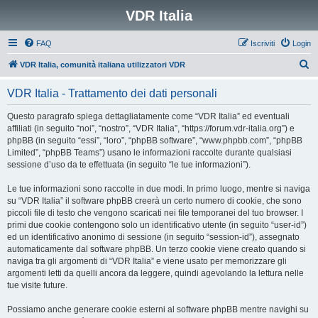
VDR Italia
FAQ
Iscriviti
Login
C
VDR Italia, comunità italiana utilizzatori VDR
e
VDR Italia - Trattamento dei dati personali
r
c
Questo paragrafo spiega dettagliatamente come “VDR Italia” ed eventuali
affiliati (in seguito “noi”, “nostro”, “VDR Italia”, “https://forum.vdr-italia.org”) e
a
phpBB (in seguito “essi”, “loro”, “phpBB software”, “www.phpbb.com”, “phpBB
Limited”, “phpBB Teams”) usano le informazioni raccolte durante qualsiasi
sessione d’uso da te effettuata (in seguito “le tue informazioni”).
Le tue informazioni sono raccolte in due modi. In primo luogo, mentre si naviga
su “VDR Italia” il software phpBB creerà un certo numero di cookie, che sono
piccoli file di testo che vengono scaricati nei file temporanei del tuo browser. I
primi due cookie contengono solo un identificativo utente (in seguito “user-id”)
ed un identificativo anonimo di sessione (in seguito “session-id”), assegnato
automaticamente dal software phpBB. Un terzo cookie viene creato quando si
naviga tra gli argomenti di “VDR Italia” e viene usato per memorizzare gli
argomenti letti da quelli ancora da leggere, quindi agevolando la lettura nelle
tue visite future.
Possiamo anche generare cookie esterni al software phpBB mentre navighi su