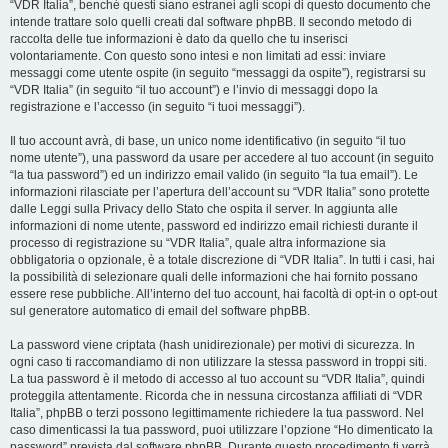
“VDR Italia”, benché questi siano estranei agli scopi di questo documento che
intende trattare solo quelli creati dal software phpBB. Il secondo metodo di
raccolta delle tue informazioni è dato da quello che tu inserisci
volontariamente. Con questo sono intesi e non limitati ad essi: inviare
messaggi come utente ospite (in seguito “messaggi da ospite”), registrarsi su
“VDR Italia” (in seguito “il tuo account”) e l’invio di messaggi dopo la
registrazione e l’accesso (in seguito “i tuoi messaggi”).
Il tuo account avrà, di base, un unico nome identificativo (in seguito “il tuo
nome utente”), una password da usare per accedere al tuo account (in seguito
“la tua password”) ed un indirizzo email valido (in seguito “la tua email”). Le
informazioni rilasciate per l’apertura dell’account su “VDR Italia” sono protette
dalle Leggi sulla Privacy dello Stato che ospita il server. In aggiunta alle
informazioni di nome utente, password ed indirizzo email richiesti durante il
processo di registrazione su “VDR Italia”, quale altra informazione sia
obbligatoria o opzionale, è a totale discrezione di “VDR Italia”. In tutti i casi, hai
la possibilità di selezionare quali delle informazioni che hai fornito possano
essere rese pubbliche. All’interno del tuo account, hai facoltà di opt-in o opt-out
sul generatore automatico di email del software phpBB.
La password viene criptata (hash unidirezionale) per motivi di sicurezza. In
ogni caso ti raccomandiamo di non utilizzare la stessa password in troppi siti.
La tua password è il metodo di accesso al tuo account su “VDR Italia”, quindi
proteggila attentamente. Ricorda che in nessuna circostanza affiliati di “VDR
Italia”, phpBB o terzi possono legittimamente richiedere la tua password. Nel
caso dimenticassi la tua password, puoi utilizzare l’opzione “Ho dimenticato la
password” prevista dal software phpBB. Durante questo procedimento ti verrà