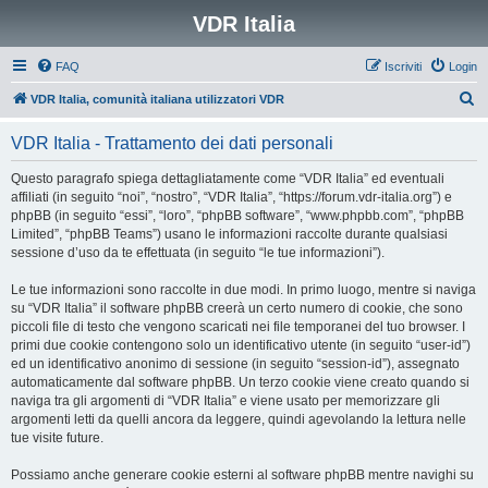
VDR Italia
FAQ
Iscriviti
Login
C
VDR Italia, comunità italiana utilizzatori VDR
e
VDR Italia - Trattamento dei dati personali
r
c
Questo paragrafo spiega dettagliatamente come “VDR Italia” ed eventuali
affiliati (in seguito “noi”, “nostro”, “VDR Italia”, “https://forum.vdr-italia.org”) e
a
phpBB (in seguito “essi”, “loro”, “phpBB software”, “www.phpbb.com”, “phpBB
Limited”, “phpBB Teams”) usano le informazioni raccolte durante qualsiasi
sessione d’uso da te effettuata (in seguito “le tue informazioni”).
Le tue informazioni sono raccolte in due modi. In primo luogo, mentre si naviga
su “VDR Italia” il software phpBB creerà un certo numero di cookie, che sono
piccoli file di testo che vengono scaricati nei file temporanei del tuo browser. I
primi due cookie contengono solo un identificativo utente (in seguito “user-id”)
ed un identificativo anonimo di sessione (in seguito “session-id”), assegnato
automaticamente dal software phpBB. Un terzo cookie viene creato quando si
naviga tra gli argomenti di “VDR Italia” e viene usato per memorizzare gli
argomenti letti da quelli ancora da leggere, quindi agevolando la lettura nelle
tue visite future.
Possiamo anche generare cookie esterni al software phpBB mentre navighi su