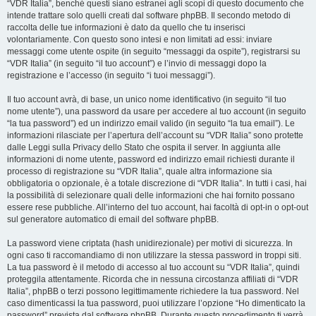
“VDR Italia”, benché questi siano estranei agli scopi di questo documento che
intende trattare solo quelli creati dal software phpBB. Il secondo metodo di
raccolta delle tue informazioni è dato da quello che tu inserisci
volontariamente. Con questo sono intesi e non limitati ad essi: inviare
messaggi come utente ospite (in seguito “messaggi da ospite”), registrarsi su
“VDR Italia” (in seguito “il tuo account”) e l’invio di messaggi dopo la
registrazione e l’accesso (in seguito “i tuoi messaggi”).
Il tuo account avrà, di base, un unico nome identificativo (in seguito “il tuo
nome utente”), una password da usare per accedere al tuo account (in seguito
“la tua password”) ed un indirizzo email valido (in seguito “la tua email”). Le
informazioni rilasciate per l’apertura dell’account su “VDR Italia” sono protette
dalle Leggi sulla Privacy dello Stato che ospita il server. In aggiunta alle
informazioni di nome utente, password ed indirizzo email richiesti durante il
processo di registrazione su “VDR Italia”, quale altra informazione sia
obbligatoria o opzionale, è a totale discrezione di “VDR Italia”. In tutti i casi, hai
la possibilità di selezionare quali delle informazioni che hai fornito possano
essere rese pubbliche. All’interno del tuo account, hai facoltà di opt-in o opt-out
sul generatore automatico di email del software phpBB.
La password viene criptata (hash unidirezionale) per motivi di sicurezza. In
ogni caso ti raccomandiamo di non utilizzare la stessa password in troppi siti.
La tua password è il metodo di accesso al tuo account su “VDR Italia”, quindi
proteggila attentamente. Ricorda che in nessuna circostanza affiliati di “VDR
Italia”, phpBB o terzi possono legittimamente richiedere la tua password. Nel
caso dimenticassi la tua password, puoi utilizzare l’opzione “Ho dimenticato la
password” prevista dal software phpBB. Durante questo procedimento ti verrà