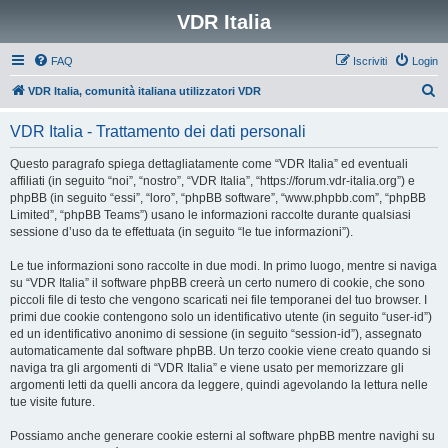
VDR Italia
FAQ
Iscriviti
Login
C
VDR Italia, comunità italiana utilizzatori VDR
e
VDR Italia - Trattamento dei dati personali
r
c
Questo paragrafo spiega dettagliatamente come “VDR Italia” ed eventuali
affiliati (in seguito “noi”, “nostro”, “VDR Italia”, “https://forum.vdr-italia.org”) e
a
phpBB (in seguito “essi”, “loro”, “phpBB software”, “www.phpbb.com”, “phpBB
Limited”, “phpBB Teams”) usano le informazioni raccolte durante qualsiasi
sessione d’uso da te effettuata (in seguito “le tue informazioni”).
Le tue informazioni sono raccolte in due modi. In primo luogo, mentre si naviga
su “VDR Italia” il software phpBB creerà un certo numero di cookie, che sono
piccoli file di testo che vengono scaricati nei file temporanei del tuo browser. I
primi due cookie contengono solo un identificativo utente (in seguito “user-id”)
ed un identificativo anonimo di sessione (in seguito “session-id”), assegnato
automaticamente dal software phpBB. Un terzo cookie viene creato quando si
naviga tra gli argomenti di “VDR Italia” e viene usato per memorizzare gli
argomenti letti da quelli ancora da leggere, quindi agevolando la lettura nelle
tue visite future.
Possiamo anche generare cookie esterni al software phpBB mentre navighi su