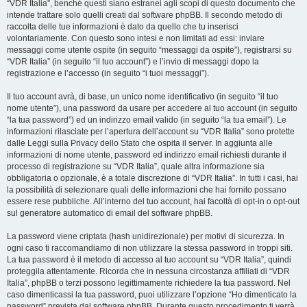
“VDR Italia”, benché questi siano estranei agli scopi di questo documento che
intende trattare solo quelli creati dal software phpBB. Il secondo metodo di
raccolta delle tue informazioni è dato da quello che tu inserisci
volontariamente. Con questo sono intesi e non limitati ad essi: inviare
messaggi come utente ospite (in seguito “messaggi da ospite”), registrarsi su
“VDR Italia” (in seguito “il tuo account”) e l’invio di messaggi dopo la
registrazione e l’accesso (in seguito “i tuoi messaggi”).
Il tuo account avrà, di base, un unico nome identificativo (in seguito “il tuo
nome utente”), una password da usare per accedere al tuo account (in seguito
“la tua password”) ed un indirizzo email valido (in seguito “la tua email”). Le
informazioni rilasciate per l’apertura dell’account su “VDR Italia” sono protette
dalle Leggi sulla Privacy dello Stato che ospita il server. In aggiunta alle
informazioni di nome utente, password ed indirizzo email richiesti durante il
processo di registrazione su “VDR Italia”, quale altra informazione sia
obbligatoria o opzionale, è a totale discrezione di “VDR Italia”. In tutti i casi, hai
la possibilità di selezionare quali delle informazioni che hai fornito possano
essere rese pubbliche. All’interno del tuo account, hai facoltà di opt-in o opt-out
sul generatore automatico di email del software phpBB.
La password viene criptata (hash unidirezionale) per motivi di sicurezza. In
ogni caso ti raccomandiamo di non utilizzare la stessa password in troppi siti.
La tua password è il metodo di accesso al tuo account su “VDR Italia”, quindi
proteggila attentamente. Ricorda che in nessuna circostanza affiliati di “VDR
Italia”, phpBB o terzi possono legittimamente richiedere la tua password. Nel
caso dimenticassi la tua password, puoi utilizzare l’opzione “Ho dimenticato la
password” prevista dal software phpBB. Durante questo procedimento ti verrà