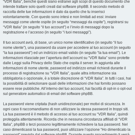
“VDR Italia”, benché questi siano estranei agli scopi di questo documento che
intende trattare solo quelli creati dal software phpBB. Il secondo metodo di
raccolta delle tue informazioni è dato da quello che tu inserisci
volontariamente. Con questo sono intesi e non limitati ad essi: inviare
messaggi come utente ospite (in seguito “messaggi da ospite”), registrarsi su
“VDR Italia” (in seguito “il tuo account”) e l’invio di messaggi dopo la
registrazione e l’accesso (in seguito “i tuoi messaggi”).
Il tuo account avrà, di base, un unico nome identificativo (in seguito “il tuo
nome utente”), una password da usare per accedere al tuo account (in seguito
“la tua password”) ed un indirizzo email valido (in seguito “la tua email”). Le
informazioni rilasciate per l’apertura dell’account su “VDR Italia” sono protette
dalle Leggi sulla Privacy dello Stato che ospita il server. In aggiunta alle
informazioni di nome utente, password ed indirizzo email richiesti durante il
processo di registrazione su “VDR Italia”, quale altra informazione sia
obbligatoria o opzionale, è a totale discrezione di “VDR Italia”. In tutti i casi, hai
la possibilità di selezionare quali delle informazioni che hai fornito possano
essere rese pubbliche. All’interno del tuo account, hai facoltà di opt-in o opt-out
sul generatore automatico di email del software phpBB.
La password viene criptata (hash unidirezionale) per motivi di sicurezza. In
ogni caso ti raccomandiamo di non utilizzare la stessa password in troppi siti.
La tua password è il metodo di accesso al tuo account su “VDR Italia”, quindi
proteggila attentamente. Ricorda che in nessuna circostanza affiliati di “VDR
Italia”, phpBB o terzi possono legittimamente richiedere la tua password. Nel
caso dimenticassi la tua password, puoi utilizzare l’opzione “Ho dimenticato la
password” prevista dal software phpBB. Durante questo procedimento ti verrà