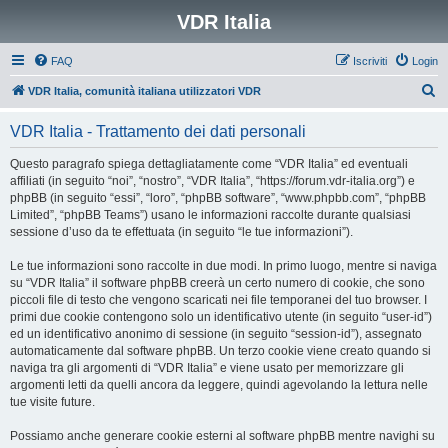
VDR Italia
FAQ
Iscriviti
Login
C
VDR Italia, comunità italiana utilizzatori VDR
e
VDR Italia - Trattamento dei dati personali
r
c
Questo paragrafo spiega dettagliatamente come “VDR Italia” ed eventuali
affiliati (in seguito “noi”, “nostro”, “VDR Italia”, “https://forum.vdr-italia.org”) e
a
phpBB (in seguito “essi”, “loro”, “phpBB software”, “www.phpbb.com”, “phpBB
Limited”, “phpBB Teams”) usano le informazioni raccolte durante qualsiasi
sessione d’uso da te effettuata (in seguito “le tue informazioni”).
Le tue informazioni sono raccolte in due modi. In primo luogo, mentre si naviga
su “VDR Italia” il software phpBB creerà un certo numero di cookie, che sono
piccoli file di testo che vengono scaricati nei file temporanei del tuo browser. I
primi due cookie contengono solo un identificativo utente (in seguito “user-id”)
ed un identificativo anonimo di sessione (in seguito “session-id”), assegnato
automaticamente dal software phpBB. Un terzo cookie viene creato quando si
naviga tra gli argomenti di “VDR Italia” e viene usato per memorizzare gli
argomenti letti da quelli ancora da leggere, quindi agevolando la lettura nelle
tue visite future.
Possiamo anche generare cookie esterni al software phpBB mentre navighi su