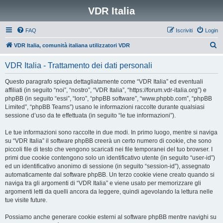
VDR Italia
FAQ
Iscriviti
Login
C
VDR Italia, comunità italiana utilizzatori VDR
e
VDR Italia - Trattamento dei dati personali
r
c
Questo paragrafo spiega dettagliatamente come “VDR Italia” ed eventuali
affiliati (in seguito “noi”, “nostro”, “VDR Italia”, “https://forum.vdr-italia.org”) e
a
phpBB (in seguito “essi”, “loro”, “phpBB software”, “www.phpbb.com”, “phpBB
Limited”, “phpBB Teams”) usano le informazioni raccolte durante qualsiasi
sessione d’uso da te effettuata (in seguito “le tue informazioni”).
Le tue informazioni sono raccolte in due modi. In primo luogo, mentre si naviga
su “VDR Italia” il software phpBB creerà un certo numero di cookie, che sono
piccoli file di testo che vengono scaricati nei file temporanei del tuo browser. I
primi due cookie contengono solo un identificativo utente (in seguito “user-id”)
ed un identificativo anonimo di sessione (in seguito “session-id”), assegnato
automaticamente dal software phpBB. Un terzo cookie viene creato quando si
naviga tra gli argomenti di “VDR Italia” e viene usato per memorizzare gli
argomenti letti da quelli ancora da leggere, quindi agevolando la lettura nelle
tue visite future.
Possiamo anche generare cookie esterni al software phpBB mentre navighi su