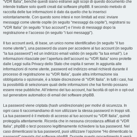
“VDR Italia”, benché questi siano estranei agli scopi di questo documento che
intende trattare solo quelli creati dal software phpBB. Il secondo metodo di
raccolta delle tue informazioni è dato da quello che tu inserisci
volontariamente. Con questo sono intesi e non limitati ad essi: inviare
messaggi come utente ospite (in seguito “messaggi da ospite”), registrarsi su
“VDR Italia” (in seguito “il tuo account”) e l’invio di messaggi dopo la
registrazione e l’accesso (in seguito “i tuoi messaggi”).
Il tuo account avrà, di base, un unico nome identificativo (in seguito “il tuo
nome utente”), una password da usare per accedere al tuo account (in seguito
“la tua password”) ed un indirizzo email valido (in seguito “la tua email”). Le
informazioni rilasciate per l’apertura dell’account su “VDR Italia” sono protette
dalle Leggi sulla Privacy dello Stato che ospita il server. In aggiunta alle
informazioni di nome utente, password ed indirizzo email richiesti durante il
processo di registrazione su “VDR Italia”, quale altra informazione sia
obbligatoria o opzionale, è a totale discrezione di “VDR Italia”. In tutti i casi, hai
la possibilità di selezionare quali delle informazioni che hai fornito possano
essere rese pubbliche. All’interno del tuo account, hai facoltà di opt-in o opt-out
sul generatore automatico di email del software phpBB.
La password viene criptata (hash unidirezionale) per motivi di sicurezza. In
ogni caso ti raccomandiamo di non utilizzare la stessa password in troppi siti.
La tua password è il metodo di accesso al tuo account su “VDR Italia”, quindi
proteggila attentamente. Ricorda che in nessuna circostanza affiliati di “VDR
Italia”, phpBB o terzi possono legittimamente richiedere la tua password. Nel
caso dimenticassi la tua password, puoi utilizzare l’opzione “Ho dimenticato la
password” prevista dal software phpBB. Durante questo procedimento ti verrà