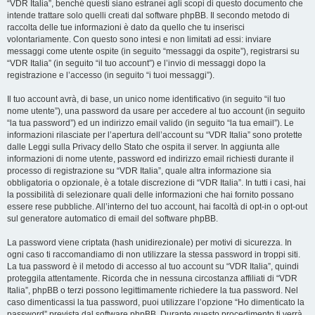
“VDR Italia”, benché questi siano estranei agli scopi di questo documento che
intende trattare solo quelli creati dal software phpBB. Il secondo metodo di
raccolta delle tue informazioni è dato da quello che tu inserisci
volontariamente. Con questo sono intesi e non limitati ad essi: inviare
messaggi come utente ospite (in seguito “messaggi da ospite”), registrarsi su
“VDR Italia” (in seguito “il tuo account”) e l’invio di messaggi dopo la
registrazione e l’accesso (in seguito “i tuoi messaggi”).
Il tuo account avrà, di base, un unico nome identificativo (in seguito “il tuo
nome utente”), una password da usare per accedere al tuo account (in seguito
“la tua password”) ed un indirizzo email valido (in seguito “la tua email”). Le
informazioni rilasciate per l’apertura dell’account su “VDR Italia” sono protette
dalle Leggi sulla Privacy dello Stato che ospita il server. In aggiunta alle
informazioni di nome utente, password ed indirizzo email richiesti durante il
processo di registrazione su “VDR Italia”, quale altra informazione sia
obbligatoria o opzionale, è a totale discrezione di “VDR Italia”. In tutti i casi, hai
la possibilità di selezionare quali delle informazioni che hai fornito possano
essere rese pubbliche. All’interno del tuo account, hai facoltà di opt-in o opt-out
sul generatore automatico di email del software phpBB.
La password viene criptata (hash unidirezionale) per motivi di sicurezza. In
ogni caso ti raccomandiamo di non utilizzare la stessa password in troppi siti.
La tua password è il metodo di accesso al tuo account su “VDR Italia”, quindi
proteggila attentamente. Ricorda che in nessuna circostanza affiliati di “VDR
Italia”, phpBB o terzi possono legittimamente richiedere la tua password. Nel
caso dimenticassi la tua password, puoi utilizzare l’opzione “Ho dimenticato la
password” prevista dal software phpBB. Durante questo procedimento ti verrà