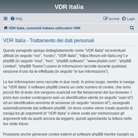
VDR Italia
FAQ
Iscriviti
Login
C
VDR Italia, comunità italiana utilizzatori VDR
e
VDR Italia - Trattamento dei dati personali
r
c
Questo paragrafo spiega dettagliatamente come “VDR Italia” ed eventuali
affiliati (in seguito “noi”, “nostro”, “VDR Italia”, “https://forum.vdr-italia.org”) e
a
phpBB (in seguito “essi”, “loro”, “phpBB software”, “www.phpbb.com”, “phpBB
Limited”, “phpBB Teams”) usano le informazioni raccolte durante qualsiasi
sessione d’uso da te effettuata (in seguito “le tue informazioni”).
Le tue informazioni sono raccolte in due modi. In primo luogo, mentre si naviga
su “VDR Italia” il software phpBB creerà un certo numero di cookie, che sono
piccoli file di testo che vengono scaricati nei file temporanei del tuo browser. I
primi due cookie contengono solo un identificativo utente (in seguito “user-id”)
ed un identificativo anonimo di sessione (in seguito “session-id”), assegnato
automaticamente dal software phpBB. Un terzo cookie viene creato quando si
naviga tra gli argomenti di “VDR Italia” e viene usato per memorizzare gli
argomenti letti da quelli ancora da leggere, quindi agevolando la lettura nelle
tue visite future.
Possiamo anche generare cookie esterni al software phpBB mentre navighi su