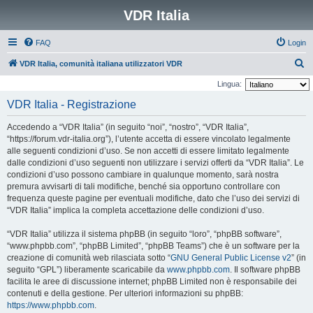
VDR Italia
FAQ
Login
C
VDR Italia, comunità italiana utilizzatori VDR
e
Lingua:
r
VDR Italia - Registrazione
c
Accedendo a “VDR Italia” (in seguito “noi”, “nostro”, “VDR Italia”,
a
“https://forum.vdr-italia.org”), l’utente accetta di essere vincolato legalmente
alle seguenti condizioni d’uso. Se non accetti di essere limitato legalmente
dalle condizioni d’uso seguenti non utilizzare i servizi offerti da “VDR Italia”. Le
condizioni d’uso possono cambiare in qualunque momento, sarà nostra
premura avvisarti di tali modifiche, benché sia opportuno controllare con
frequenza queste pagine per eventuali modifiche, dato che l’uso dei servizi di
“VDR Italia” implica la completa accettazione delle condizioni d’uso.
“VDR Italia” utilizza il sistema phpBB (in seguito “loro”, “phpBB software”,
“www.phpbb.com”, “phpBB Limited”, “phpBB Teams”) che è un software per la
creazione di comunità web rilasciata sotto “
GNU General Public License v2
” (in
seguito “GPL”) liberamente scaricabile da
www.phpbb.com
. Il software phpBB
facilita le aree di discussione internet; phpBB Limited non è responsabile dei
contenuti e della gestione. Per ulteriori informazioni su phpBB:
https://www.phpbb.com
.