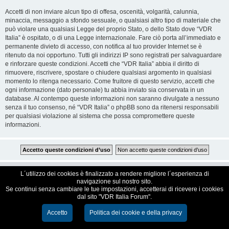
Accetti di non inviare alcun tipo di offesa, oscenità, volgarità, calunnia,
minaccia, messaggio a sfondo sessuale, o qualsiasi altro tipo di materiale che
può violare una qualsiasi Legge del proprio Stato, o dello Stato dove “VDR
Italia” è ospitato, o di una Legge internazionale. Fare ciò porta all’immediato e
permanente divieto di accesso, con notifica al tuo provider Internet se è
ritenuto da noi opportuno. Tutti gli indirizzi IP sono registrati per salvaguardare
e rinforzare queste condizioni. Accetti che “VDR Italia” abbia il diritto di
rimuovere, riscrivere, spostare o chiudere qualsiasi argomento in qualsiasi
momento lo ritenga necessario. Come fruitore di questo servizio, accetti che
ogni informazione (dato personale) tu abbia inviato sia conservata in un
database. Al contempo queste informazioni non saranno divulgate a nessuno
senza il tuo consenso, né “VDR Italia” o phpBB sono da ritenersi responsabili
per qualsiasi violazione al sistema che possa compromettere queste
informazioni.
VDR Italia, comunità italiana utilizzatori VDR
L´utilizzo dei cookies è finalizzato a rendere migliore l´esperienza di
navigazione sul nostro sito.
Se continui senza cambiare le tue impostazioni, accetterai di ricevere i cookies
Creato da
phpBB
® Forum Software © phpBB Limited
dal sito "VDR Italia Forum".
Traduzione Italiana
phpBB-Italia.it
Cookie e Privacy
Accetto
Politica dei cookie e della privacy