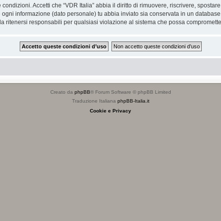
e condizioni. Accetti che “VDR Italia” abbia il diritto di rimuovere, riscrivere, spos
he ogni informazione (dato personale) tu abbia inviato sia conservata in un databa
 ritenersi responsabili per qualsiasi violazione al sistema che possa compromette
Creato da
phpBB
® Forum Software © phpBB Limited
Traduzione Italiana
phpBB-Italia.it
Cookie e Privacy