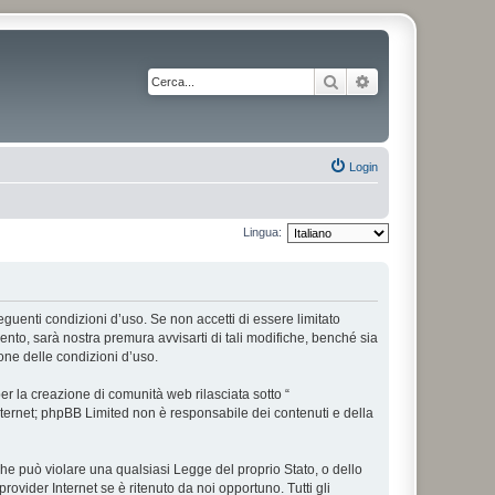
Cerca
Ricerca avanzata
Login
Lingua:
 seguenti condizioni d’uso. Se non accetti di essere limitato
nto, sarà nostra premura avvisarti di tali modifiche, benché sia
one delle condizioni d’uso.
r la creazione di comunità web rilasciata sotto “
 internet; phpBB Limited non è responsabile dei contenuti e della
 che può violare una qualsiasi Legge del proprio Stato, o dello
rovider Internet se è ritenuto da noi opportuno. Tutti gli