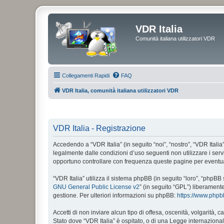
VDR Italia
Comunità italiana utilizzatori VDR
Collegamenti Rapidi
FAQ
VDR Italia, comunità italiana utilizzatori VDR
VDR Italia - Registrazione
Accedendo a “VDR Italia” (in seguito “noi”, “nostro”, “VDR Italia”
legalmente dalle condizioni d’uso seguenti non utilizzare i ser
opportuno controllare con frequenza queste pagine per eventuali
“VDR Italia” utilizza il sistema phpBB (in seguito “loro”, “php
GNU General Public License v2
” (in seguito “GPL”) liberament
gestione. Per ulteriori informazioni su phpBB:
https://www.php
Accetti di non inviare alcun tipo di offesa, oscenità, volgarità,
Stato dove “VDR Italia” è ospitato, o di una Legge internazionale