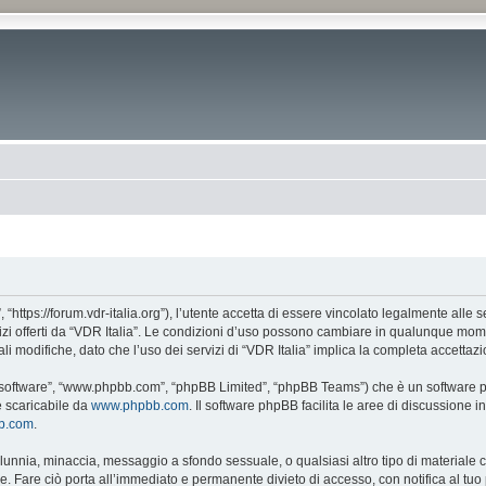
, “https://forum.vdr-italia.org”), l’utente accetta di essere vincolato legalmente alle
vizi offerti da “VDR Italia”. Le condizioni d’uso possono cambiare in qualunque mome
 modifiche, dato che l’uso dei servizi di “VDR Italia” implica la completa accettazi
BB software”, “www.phpbb.com”, “phpBB Limited”, “phpBB Teams”) che è un software pe
e scaricabile da
www.phpbb.com
. Il software phpBB facilita le aree di discussione
bb.com
.
 calunnia, minaccia, messaggio a sfondo sessuale, o qualsiasi altro tipo di materiale
. Fare ciò porta all’immediato e permanente divieto di accesso, con notifica al tuo p