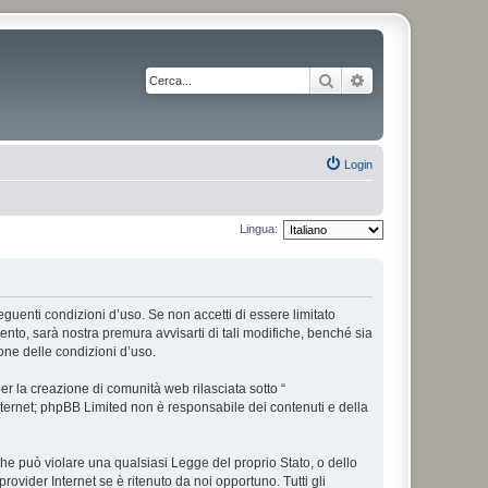
Cerca
Ricerca avanzata
Login
Lingua:
 seguenti condizioni d’uso. Se non accetti di essere limitato
nto, sarà nostra premura avvisarti di tali modifiche, benché sia
one delle condizioni d’uso.
r la creazione di comunità web rilasciata sotto “
 internet; phpBB Limited non è responsabile dei contenuti e della
 che può violare una qualsiasi Legge del proprio Stato, o dello
rovider Internet se è ritenuto da noi opportuno. Tutti gli