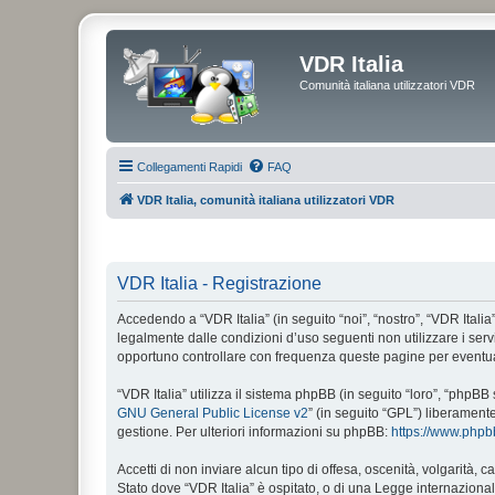
VDR Italia
Comunità italiana utilizzatori VDR
Collegamenti Rapidi
FAQ
VDR Italia, comunità italiana utilizzatori VDR
VDR Italia - Registrazione
Accedendo a “VDR Italia” (in seguito “noi”, “nostro”, “VDR Italia”
legalmente dalle condizioni d’uso seguenti non utilizzare i ser
opportuno controllare con frequenza queste pagine per eventuali
“VDR Italia” utilizza il sistema phpBB (in seguito “loro”, “php
GNU General Public License v2
” (in seguito “GPL”) liberament
gestione. Per ulteriori informazioni su phpBB:
https://www.php
Accetti di non inviare alcun tipo di offesa, oscenità, volgarità,
Stato dove “VDR Italia” è ospitato, o di una Legge internazionale