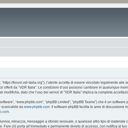
, “https://forum.vdr-italia.org”), l’utente accetta di essere vincolato legalmente alle
vizi offerti da “VDR Italia”. Le condizioni d’uso possono cambiare in qualunque mome
 modifiche, dato che l’uso dei servizi di “VDR Italia” implica la completa accettazi
BB software”, “www.phpbb.com”, “phpBB Limited”, “phpBB Teams”) che è un software pe
e scaricabile da
www.phpbb.com
. Il software phpBB facilita le aree di discussione
bb.com
.
 calunnia, minaccia, messaggio a sfondo sessuale, o qualsiasi altro tipo di materiale
. Fare ciò porta all’immediato e permanente divieto di accesso, con notifica al tuo p