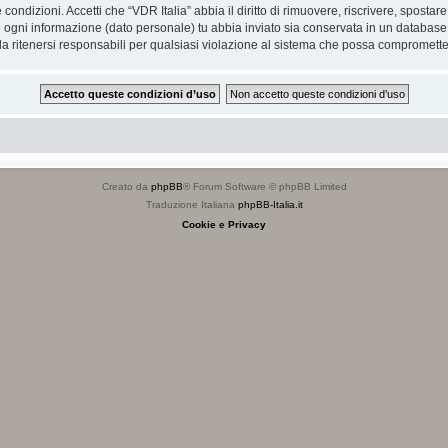
e condizioni. Accetti che “VDR Italia” abbia il diritto di rimuovere, riscrivere, spos
he ogni informazione (dato personale) tu abbia inviato sia conservata in un databa
 ritenersi responsabili per qualsiasi violazione al sistema che possa compromette
Creato da
phpBB
® Forum Software © phpBB Limited
Traduzione Italiana
phpBB-Italia.it
Cookie e Privacy