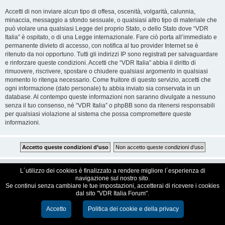
Accetti di non inviare alcun tipo di offesa, oscenità, volgarità, calunnia,
minaccia, messaggio a sfondo sessuale, o qualsiasi altro tipo di materiale che
può violare una qualsiasi Legge del proprio Stato, o dello Stato dove “VDR
Italia” è ospitato, o di una Legge internazionale. Fare ciò porta all’immediato e
permanente divieto di accesso, con notifica al tuo provider Internet se è
ritenuto da noi opportuno. Tutti gli indirizzi IP sono registrati per salvaguardare
e rinforzare queste condizioni. Accetti che “VDR Italia” abbia il diritto di
rimuovere, riscrivere, spostare o chiudere qualsiasi argomento in qualsiasi
momento lo ritenga necessario. Come fruitore di questo servizio, accetti che
ogni informazione (dato personale) tu abbia inviato sia conservata in un
database. Al contempo queste informazioni non saranno divulgate a nessuno
senza il tuo consenso, né “VDR Italia” o phpBB sono da ritenersi responsabili
per qualsiasi violazione al sistema che possa compromettere queste
informazioni.
VDR Italia, comunità italiana utilizzatori VDR
L´utilizzo dei cookies è finalizzato a rendere migliore l´esperienza di
navigazione sul nostro sito.
Se continui senza cambiare le tue impostazioni, accetterai di ricevere i cookies
Creato da
phpBB
® Forum Software © phpBB Limited
dal sito "VDR Italia Forum".
Traduzione Italiana
phpBB-Italia.it
Cookie e Privacy
Accetto
Politica dei cookie e della privacy