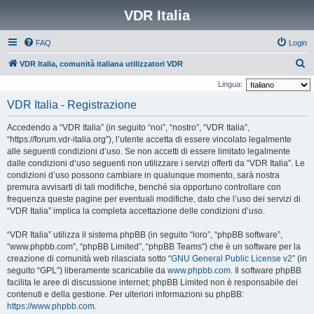
VDR Italia
FAQ
Login
C
VDR Italia, comunità italiana utilizzatori VDR
e
Lingua:
r
VDR Italia - Registrazione
c
Accedendo a “VDR Italia” (in seguito “noi”, “nostro”, “VDR Italia”,
a
“https://forum.vdr-italia.org”), l’utente accetta di essere vincolato legalmente
alle seguenti condizioni d’uso. Se non accetti di essere limitato legalmente
dalle condizioni d’uso seguenti non utilizzare i servizi offerti da “VDR Italia”. Le
condizioni d’uso possono cambiare in qualunque momento, sarà nostra
premura avvisarti di tali modifiche, benché sia opportuno controllare con
frequenza queste pagine per eventuali modifiche, dato che l’uso dei servizi di
“VDR Italia” implica la completa accettazione delle condizioni d’uso.
“VDR Italia” utilizza il sistema phpBB (in seguito “loro”, “phpBB software”,
“www.phpbb.com”, “phpBB Limited”, “phpBB Teams”) che è un software per la
creazione di comunità web rilasciata sotto “
GNU General Public License v2
” (in
seguito “GPL”) liberamente scaricabile da
www.phpbb.com
. Il software phpBB
facilita le aree di discussione internet; phpBB Limited non è responsabile dei
contenuti e della gestione. Per ulteriori informazioni su phpBB:
https://www.phpbb.com
.