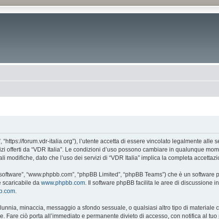
, “https://forum.vdr-italia.org”), l’utente accetta di essere vincolato legalmente alle
vizi offerti da “VDR Italia”. Le condizioni d’uso possono cambiare in qualunque mome
 modifiche, dato che l’uso dei servizi di “VDR Italia” implica la completa accettazi
BB software”, “www.phpbb.com”, “phpBB Limited”, “phpBB Teams”) che è un software pe
e scaricabile da
www.phpbb.com
. Il software phpBB facilita le aree di discussione
bb.com
.
 calunnia, minaccia, messaggio a sfondo sessuale, o qualsiasi altro tipo di materiale
. Fare ciò porta all’immediato e permanente divieto di accesso, con notifica al tuo p