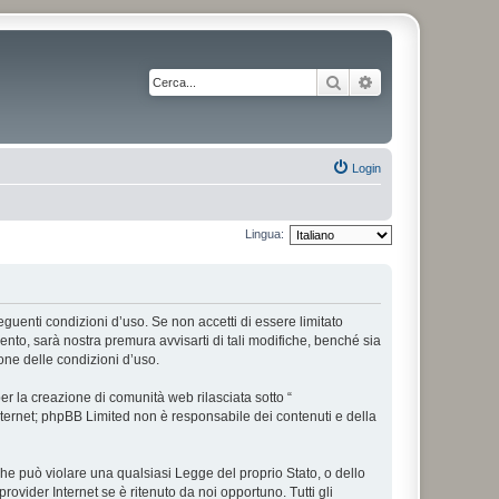
Cerca
Ricerca avanzata
Login
Lingua:
 seguenti condizioni d’uso. Se non accetti di essere limitato
nto, sarà nostra premura avvisarti di tali modifiche, benché sia
one delle condizioni d’uso.
r la creazione di comunità web rilasciata sotto “
 internet; phpBB Limited non è responsabile dei contenuti e della
 che può violare una qualsiasi Legge del proprio Stato, o dello
rovider Internet se è ritenuto da noi opportuno. Tutti gli