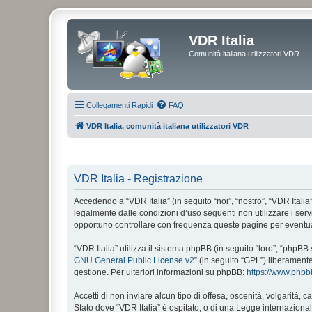
VDR Italia
Comunità italiana utilizzatori VDR
Collegamenti Rapidi
FAQ
VDR Italia, comunità italiana utilizzatori VDR
VDR Italia - Registrazione
Accedendo a “VDR Italia” (in seguito “noi”, “nostro”, “VDR Italia”
legalmente dalle condizioni d’uso seguenti non utilizzare i ser
opportuno controllare con frequenza queste pagine per eventuali
“VDR Italia” utilizza il sistema phpBB (in seguito “loro”, “php
GNU General Public License v2
” (in seguito “GPL”) liberament
gestione. Per ulteriori informazioni su phpBB:
https://www.php
Accetti di non inviare alcun tipo di offesa, oscenità, volgarità,
Stato dove “VDR Italia” è ospitato, o di una Legge internazionale