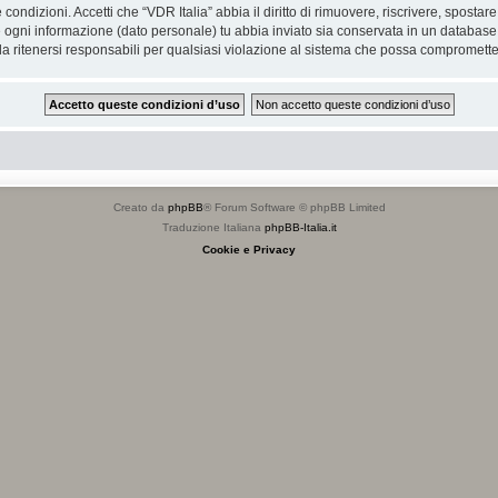
e condizioni. Accetti che “VDR Italia” abbia il diritto di rimuovere, riscrivere, spos
he ogni informazione (dato personale) tu abbia inviato sia conservata in un databa
 ritenersi responsabili per qualsiasi violazione al sistema che possa compromette
Creato da
phpBB
® Forum Software © phpBB Limited
Traduzione Italiana
phpBB-Italia.it
Cookie e Privacy