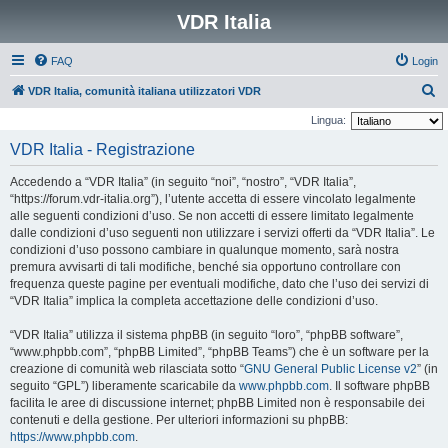
VDR Italia
FAQ
Login
C
VDR Italia, comunità italiana utilizzatori VDR
e
Lingua:
r
VDR Italia - Registrazione
c
Accedendo a “VDR Italia” (in seguito “noi”, “nostro”, “VDR Italia”,
a
“https://forum.vdr-italia.org”), l’utente accetta di essere vincolato legalmente
alle seguenti condizioni d’uso. Se non accetti di essere limitato legalmente
dalle condizioni d’uso seguenti non utilizzare i servizi offerti da “VDR Italia”. Le
condizioni d’uso possono cambiare in qualunque momento, sarà nostra
premura avvisarti di tali modifiche, benché sia opportuno controllare con
frequenza queste pagine per eventuali modifiche, dato che l’uso dei servizi di
“VDR Italia” implica la completa accettazione delle condizioni d’uso.
“VDR Italia” utilizza il sistema phpBB (in seguito “loro”, “phpBB software”,
“www.phpbb.com”, “phpBB Limited”, “phpBB Teams”) che è un software per la
creazione di comunità web rilasciata sotto “
GNU General Public License v2
” (in
seguito “GPL”) liberamente scaricabile da
www.phpbb.com
. Il software phpBB
facilita le aree di discussione internet; phpBB Limited non è responsabile dei
contenuti e della gestione. Per ulteriori informazioni su phpBB:
https://www.phpbb.com
.