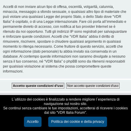
Accetti di non inviare alcun tipo di offesa, oscenità, volgarità, calunnia,
minaccia, messaggio a sfondo sessuale, o qualsiasi altro tipo di materiale che
può violare una qualsiasi Legge del proprio Stato, o dello Stato dove “VDR
Italia” è ospitato, o di una Legge internazionale. Fare ciò porta all’immediato e
permanente divieto di accesso, con notifica al tuo provider Internet se è
ritenuto da noi opportuno. Tutti gli indirizzi IP sono registrati per salvaguardare
e rinforzare queste condizioni. Accetti che “VDR Italia” abbia il diritto di
rimuovere, riscrivere, spostare o chiudere qualsiasi argomento in qualsiasi
momento lo ritenga necessario. Come fruitore di questo servizio, accetti che
ogni informazione (dato personale) tu abbia inviato sia conservata in un
database. Al contempo queste informazioni non saranno divulgate a nessuno
senza il tuo consenso, né “VDR Italia” o phpBB sono da ritenersi responsabili
per qualsiasi violazione al sistema che possa compromettere queste
informazioni.
VDR Italia, comunità italiana utilizzatori VDR
L´utilizzo dei cookies è finalizzato a rendere migliore l´esperienza di
navigazione sul nostro sito.
Se continui senza cambiare le tue impostazioni, accetterai di ricevere i cookies
Creato da
phpBB
® Forum Software © phpBB Limited
dal sito "VDR Italia Forum".
Traduzione Italiana
phpBB-Italia.it
Cookie e Privacy
Accetto
Politica dei cookie e della privacy